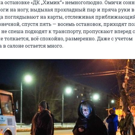
0 на остановке «ДК „Химик“» немноголюдно. Омичи сонн
ноги на ногу, выдыхая прохладный пар и пряча руки в
да поглядывают на карты, отслеживая приближающи
онечной, спустя пять — восемь остановок, приходят п
 не спеша подходят к транспорту, пропускают вперед 
не толкается, всё спокойно, размеренно. Даже с учетом
в салоне остается много.