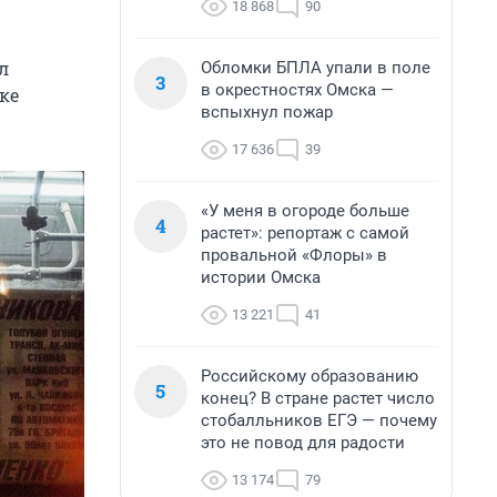
18 868
90
л
Обломки БПЛА упали в поле
3
в окрестностях Омска —
ке
вспыхнул пожар
17 636
39
«У меня в огороде больше
4
растет»: репортаж с самой
провальной «Флоры» в
истории Омска
13 221
41
Российскому образованию
5
конец? В стране растет число
стобалльников ЕГЭ — почему
это не повод для радости
13 174
79