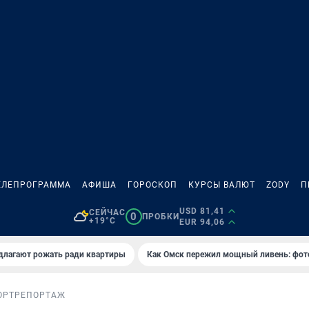
ЕЛЕПРОГРАММА
АФИША
ГОРОСКОП
КУРСЫ ВАЛЮТ
ZODY
П
USD 81,41
СЕЙЧАС
0
ПРОБКИ
+19°C
EUR 94,06
длагают рожать ради квартиры
Как Омск пережил мощный ливень: фот
ОРТ
РЕПОРТАЖ