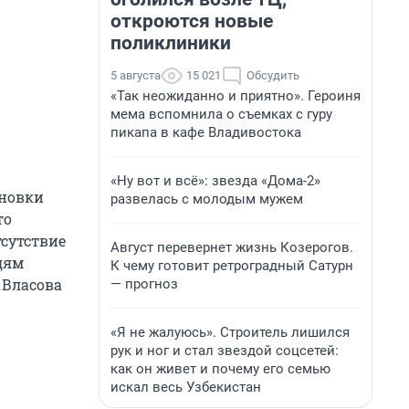
откроются новые
поликлиники
5 августа
15 021
Обсудить
«Так неожиданно и приятно». Героиня
мема вспомнила о съемках с гуру
пикапа в кафе Владивостока
«Ну вот и всё»: звезда «Дома-2»
ановки
развелась с молодым мужем
то
тсутствие
Август перевернет жизнь Козерогов.
дям
К чему готовит ретроградный Сатурн
 Власова
— прогноз
«Я не жалуюсь». Строитель лишился
рук и ног и стал звездой соцсетей:
как он живет и почему его семью
искал весь Узбекистан