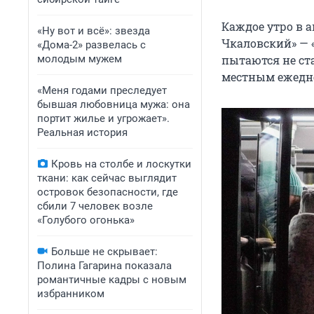
Каждое утро в а
«Ну вот и всё»: звезда
Чкаловский» — «
«Дома-2» развелась с
молодым мужем
пытаются не ст
местным ежедне
«Меня годами преследует
бывшая любовница мужа: она
портит жилье и угрожает».
Реальная история
Кровь на столбе и лоскутки
ткани: как сейчас выглядит
островок безопасности, где
сбили 7 человек возле
«Голубого огонька»
Больше не скрывает:
Полина Гагарина показала
романтичные кадры с новым
избранником