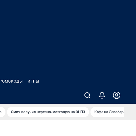
РОМОКОДЫ
ИГРЫ
о
Омич получил черепно-мозговую на ОНПЗ
Кафе на Левобережье в