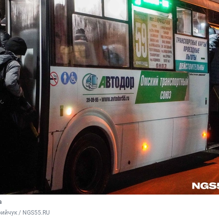
а
ийчук / NGS55.RU