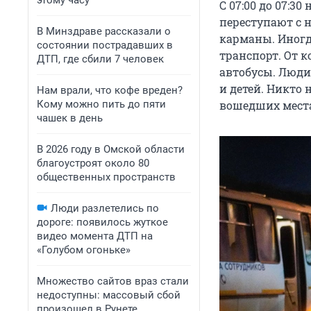
этому часу
С 07:00 до 07:3
переступают с 
В Минздраве рассказали о
карманы. Иног
состоянии пострадавших в
транспорт. От к
ДТП, где сбили 7 человек
автобусы. Люди
и детей. Никто 
Нам врали, что кофе вреден?
Кому можно пить до пяти
вошедших места 
чашек в день
В 2026 году в Омской области
благоустроят около 80
общественных пространств
Люди разлетелись по
дороге: появилось жуткое
видео момента ДТП на
«Голубом огоньке»
Множество сайтов враз стали
недоступны: массовый сбой
произошел в Рунете