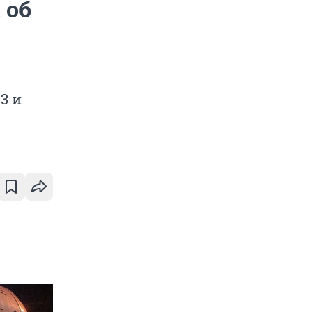
 об
3 и