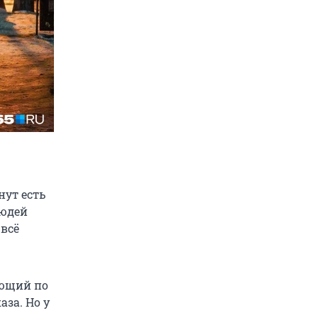
нут есть
людей
 всё
ующий по
за. Но у