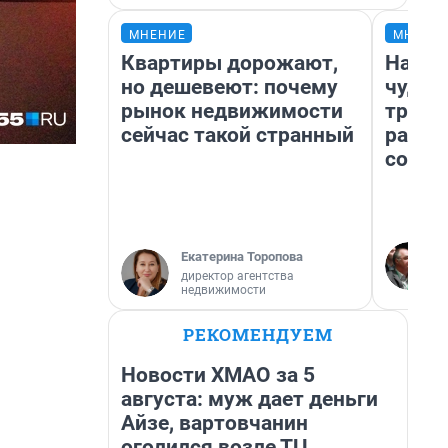
МНЕНИЕ
МНЕНИ
Квартиры дорожают,
Насле
но дешевеют: почему
чудом
рынок недвижимости
транс
сейчас такой странный
разне
совет
Екатерина Торопова
директор агентства
недвижимости
РЕКОМЕНДУЕМ
Новости ХМАО за 5
августа: муж дает деньги
Айзе, вартовчанин
оголился возле ТЦ,