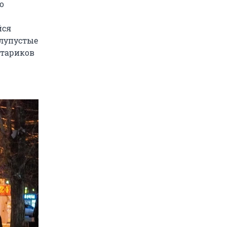
о
йся
олупустые
стариков