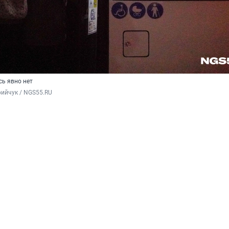
сь явно нет
ийчук / NGS55.RU