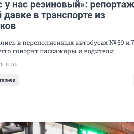
 у нас резиновый»: репортаж
 давке в транспорте из
ков
ись в переполненных автобусах № 59 и 7
что говорят пассажиры и водители
10 685
тариев