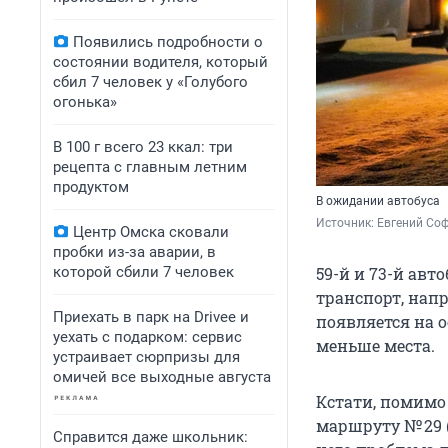
Появились подробности о
состоянии водителя, который
сбил 7 человек у «Голубого
огонька»
В 100 г всего 23 ккал: три
рецепта с главным летним
продуктом
В ожидании автобуса
Источник: 
Евгений Соф
Центр Омска сковали
пробки из-за аварии, в
которой сбили 7 человек
59-й и 73-й авт
транспорт, нап
Приехать в парк на Drivee и
появляется на 
уехать с подарком: сервис
меньше места.
устраивает сюрпризы для
омичей все выходные августа
Кстати, помимо
маршруту № 29 (
Справится даже школьник: