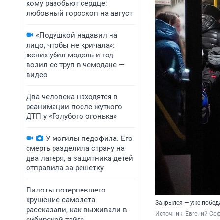
кому разобьют сердце:
любовный гороскоп на август
«Подушкой надавил на
лицо, чтобы не кричала»:
жених убил модель и год
возил ее труп в чемодане —
видео
Два человека находятся в
реанимации после жуткого
ДТП у «Голубого огонька»
У могилы педофила. Его
смерть разделила страну на
два лагеря, а защитника детей
отправила за решетку
Пилоты потерпевшего
крушение самолета
Закрылся — уже побед
рассказали, как выживали в
Источник: 
Евгений Соф
сибирской тайге