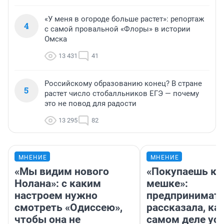
«У меня в огороде больше растет»: репортаж
4
с самой провальной «Флоры» в истории
Омска
13 431
41
Российскому образованию конец? В стране
5
растет число стобалльников ЕГЭ — почему
это не повод для радости
13 295
82
МНЕНИЕ
МНЕНИЕ
«Мы видим нового
«Покупаешь ко
Нолана»: с каким
мешке»:
настроем нужно
предпринимат
смотреть «Одиссею»,
рассказала, как
чтобы она не
самом деле ус