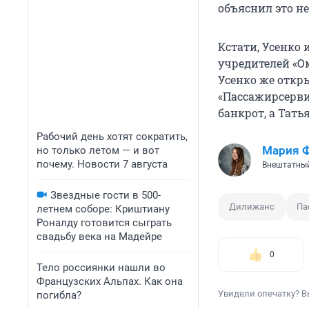
объяснил это н
Кстати, Усенко
учредителей «Ом
Усенко же откры
«Пассажирсерви
банкрот, а Тать
Рабочий день хотят сократить,
Мария 
но только летом — и вот
почему. Новости 7 августа
Внештатный
Звездные гости в 500-
Дилижанс
Па
летнем соборе: Криштиану
Роналду готовится сыграть
свадьбу века на Мадейре
0
Тело россиянки нашли во
Французских Альпах. Как она
Увидели опечатку? В
погибла?