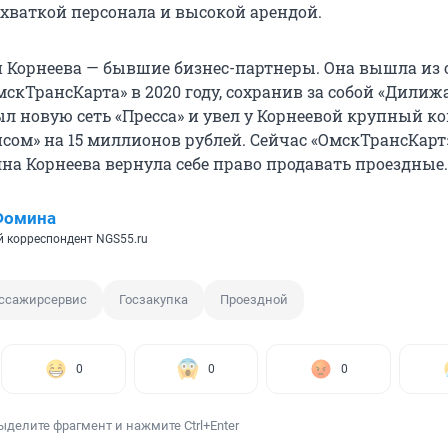
ехваткой персонала и высокой арендой.
 и Корнеева — бывшие бизнес-партнеры. Она вышла из 
скТрансКарта» в 2020 году, сохранив за собой «Дилиж
л новую сеть «Пресса» и увел у Корнеевой крупный ко
сом» на 15 миллионов рублей. Сейчас «ОмскТрансКарт
яна Корнеева вернула себе право продавать проездные.
Фомина
 корреспондент NGS55.ru
ссажирсервис
Госзакупка
Проездной
0
0
0
ыделите фрагмент и нажмите Ctrl+Enter