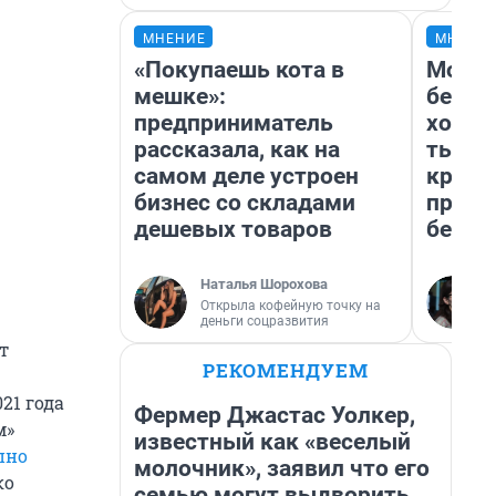
МНЕНИЕ
МНЕНИ
«Покупаешь кота в
Мой б
мешке»:
береж
предприниматель
хотел
рассказала, как на
тысяч
самом деле устроен
креди
бизнес со складами
приех
дешевых товаров
безоп
Наталья Шорохова
Открыла кофейную точку на
деньги соцразвития
т
РЕКОМЕНДУЕМ
21 года
Фермер Джастас Уолкер,
м»
известный как «веселый
пно
молочник», заявил что его
ко
семью могут выдворить