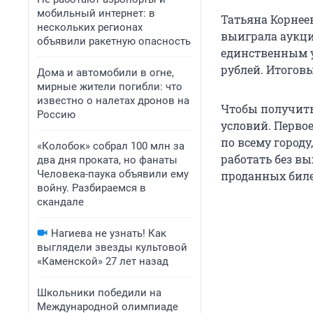
мобильный интернет: в
Татьяна Корнее
нескольких регионах
выиграла аукцио
объявили ракетную опасность
единственным у
рублей. Итогов
Дома и автомобили в огне,
мирные жители погибли: что
известно о налетах дронов на
Чтобы получить
Россию
условий. Перво
по всему город
«Колобок» собрал 100 млн за
работать без вы
два дня проката, но фанаты
Человека-паука объявили ему
проданных биле
войну. Разбираемся в
скандале
Нагиева не узнать! Как
выглядели звезды культовой
«Каменской» 27 лет назад
Школьники победили на
Международной олимпиаде