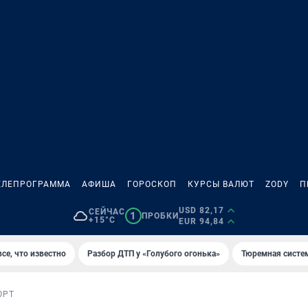
ЕЛЕПРОГРАММА
АФИША
ГОРОСКОП
КУРСЫ ВАЛЮТ
ZODY
П
USD 82,17
СЕЙЧАС
1
ПРОБКИ
+15°C
EUR 94,84
се, что известно
Разбор ДТП у «Голубого огонька»
Тюремная систе
ОРТ