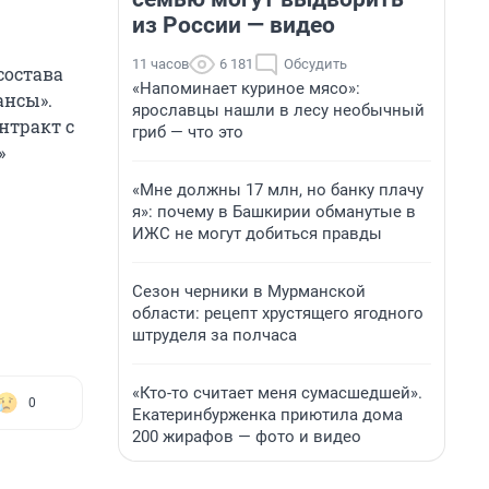
из России — видео
11 часов
6 181
Обсудить
состава
«Напоминает куриное мясо»:
ансы».
ярославцы нашли в лесу необычный
нтракт с
гриб — что это
»
«Мне должны 17 млн, но банку плачу
я»: почему в Башкирии обманутые в
ИЖС не могут добиться правды
Сезон черники в Мурманской
области: рецепт хрустящего ягодного
штруделя за полчаса
«Кто-то считает меня сумасшедшей».
0
Екатеринбурженка приютила дома
200 жирафов — фото и видео