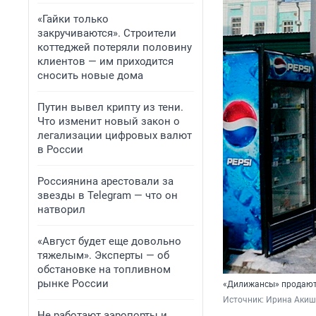
«Гайки только
закручиваются». Строители
коттеджей потеряли половину
клиентов — им приходится
сносить новые дома
Путин вывел крипту из тени.
Что изменит новый закон о
легализации цифровых валют
в России
Россиянина арестовали за
звезды в Telegram — что он
натворил
«Август будет еще довольно
тяжелым». Эксперты — об
обстановке на топливном
рынке России
«Дилижансы» продают 
Источник: 
Ирина Акиш
Не работают аэропорты и