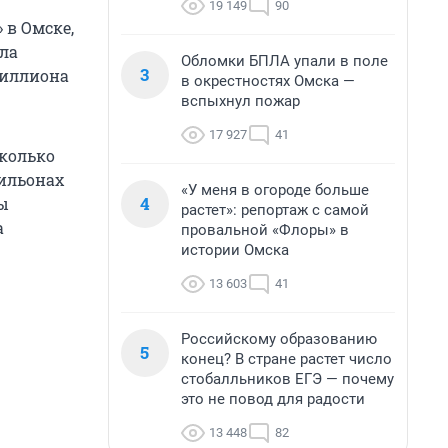
19 149
90
 в Омске,
ала
Обломки БПЛА упали в поле
3
миллиона
в окрестностях Омска —
вспыхнул пожар
17 927
41
сколько
ильонах
«У меня в огороде больше
4
ны
растет»: репортаж с самой
а
провальной «Флоры» в
истории Омска
13 603
41
Российскому образованию
5
конец? В стране растет число
стобалльников ЕГЭ — почему
это не повод для радости
13 448
82