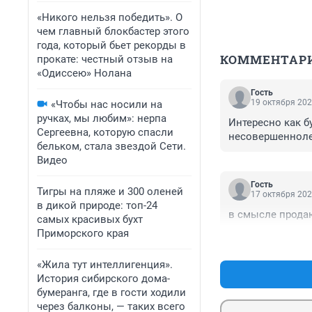
«Никого нельзя победить». О
чем главный блокбастер этого
года, который бьет рекорды в
КОММЕНТАР
прокате: честный отзыв на
«Одиссею» Нолана
Гость
19 октября 202
«Чтобы нас носили на
ручках, мы любим»: нерпа
Интересно как б
Сергеевна, которую спасли
несовершеннолет
бельком, стала звездой Сети.
Видео
Гость
Тигры на пляже и 300 оленей
17 октября 202
в дикой природе: топ-24
в смысле продаю
самых красивых бухт
Приморского края
«Жила тут интеллигенция».
История сибирского дома-
бумеранга, где в гости ходили
через балконы, — таких всего