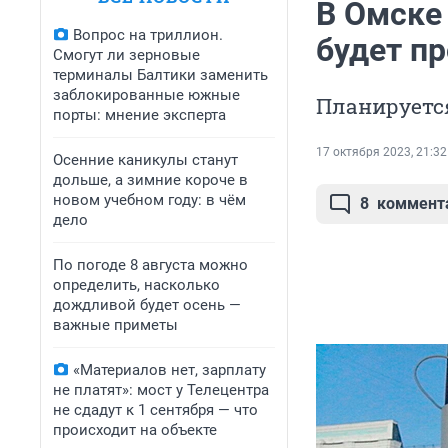
В Омске
Вопрос на триллион.
будет п
Смогут ли зерновые
терминалы Балтики заменить
заблокированные южные
Планируется
порты: мнение эксперта
17 октября 2023, 21:32
Осенние каникулы станут
дольше, а зимние короче в
новом учебном году: в чём
8
коммент
дело
По погоде 8 августа можно
определить, насколько
дождливой будет осень —
важные приметы
«Материалов нет, зарплату
не платят»: мост у Телецентра
не сдадут к 1 сентября — что
происходит на объекте