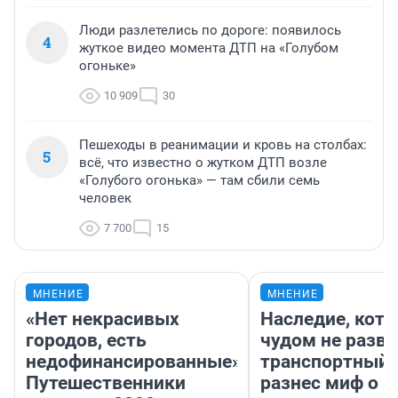
Люди разлетелись по дороге: появилось
4
жуткое видео момента ДТП на «Голубом
огоньке»
10 909
30
Пешеходы в реанимации и кровь на столбах:
5
всё, что известно о жутком ДТП возле
«Голубого огонька» — там сбили семь
человек
7 700
15
МНЕНИЕ
МНЕНИЕ
«Нет некрасивых
Наследие, кото
городов, есть
чудом не разва
недофинансированные».
транспортный 
Путешественники
разнес миф о 