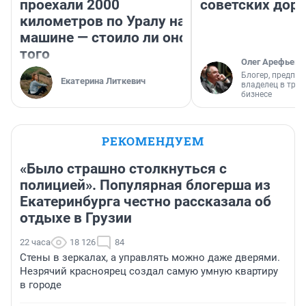
проехали 2000
советских доро
километров по Уралу на
машине — стоило ли оно
того
Олег Арефьев
Блогер, предпри
Екатерина Литкевич
владелец в тра
бизнесе
РЕКОМЕНДУЕМ
«Было страшно столкнуться с
полицией». Популярная блогерша из
Екатеринбурга честно рассказала об
отдыхе в Грузии
22 часа
18 126
84
Стены в зеркалах, а управлять можно даже дверями.
Незрячий красноярец создал самую умную квартиру
в городе