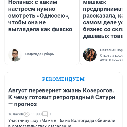
Нолана»: с каким
мешке»:
настроем нужно
предпринимат
смотреть «Одиссею»,
рассказала, как
чтобы она не
самом деле ус
выглядела как фиаско
бизнес со скл
дешевых това
Наталья Шорох
Надежда Губарь
Открыла кофейн
деньги соцразв
РЕКОМЕНДУЕМ
Август перевернет жизнь Козерогов.
К чему готовит ретроградный Сатурн
— прогноз
16 часов
11 883
1
Участницу шоу «Мама в 16» из Волгограда обвинили
в домогательствах к младенцу