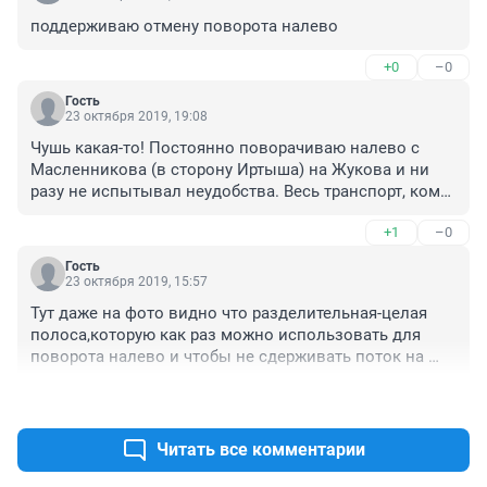
поддерживаю отмену поворота налево
+0
–0
Гость
23 октября 2019, 19:08
Чушь какая-то! Постоянно поворачиваю налево с 
Масленникова (в сторону Иртыша) на Жукова и ни 
разу не испытывал неудобства. Весь транспорт, кому 
налево, заранее выстраивается в левую полосу, 
+1
–0
светофор тормозит встречный поток на некоторое 
время, встречного разворота нет, успевают проехать, 
Гость
как правило, 4-5 машин... А теперь будет разворот 
23 октября 2019, 15:57
между Жукова и Пушкина без светофора и на 
Тут даже на фото видно что разделительная-целая 
коротком участке через три полосы в правый ряд для 
полоса,которую как раз можно использовать для 
поворота направо??? Что-то не то учудили!
поворота налево и чтобы не сдерживать поток на 
основных полосах.Забыл,проще запретить пусть 
+0
–0
даже и таким способом чтобы сделать невозможным 
и невыносимым этот поворот. У меня иногда мнение 
складывается что всё делается спецом,назло,чтобы 
Читать все комментарии
люди.....