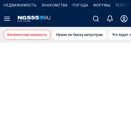
НЕДВИЖИМОСТЬ
ЗНАКОМСТВА
ПОГОДА
ФОРУМЫ
ТЕЛЕПР
Беспилотная опасность
Нужен ли Омску метротрам
Что будет 