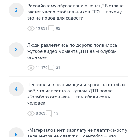
Российскому образованию конец? В стране
2
растет число стобалльников ЕГЭ — почему
это не повод для радости
13 831
82
Люди разлетелись по дороге: появилось
3
жуткое видео момента ДТП на «Голубом
огоньке»
11 170
31
Пешеходы в реанимации и кровь на столбах:
4
всё, что известно о жутком ДТП возле
«Голубого огонька» — там сбили семь
человек
8 063
15
«Материалов нет, зарплату не платят»: мост у
5
Телецентра не сдадут к 1 сентября — что