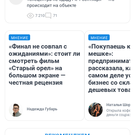
происходит на объекте
7 210
71
МНЕНИЕ
МНЕНИЕ
«Финал не совпал с
«Покупаешь ко
ожиданиями»: стоит ли
мешке»:
смотреть фильм
предпринимат
«Старый орел» на
рассказала, как
большом экране —
самом деле ус
честная рецензия
бизнес со скл
дешевых това
Наталья Шорох
Надежда Губарь
Открыла кофейн
деньги соцразв