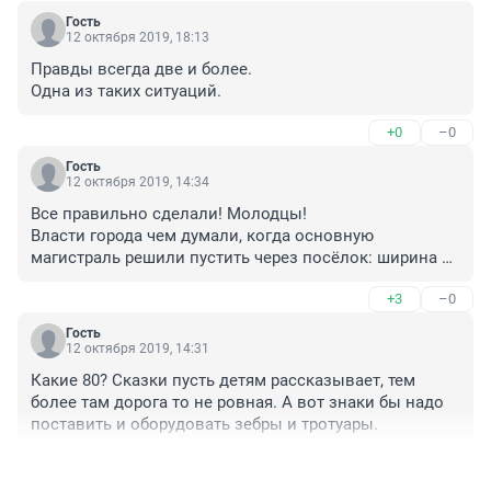
Гость
12 октября 2019, 18:13
Правды всегда две и более.

Одна из таких ситуаций.
+0
–0
Гость
12 октября 2019, 14:34
Все правильно сделали! Молодцы! 

Власти города чем думали, когда основную 
магистраль решили пустить через посёлок: ширина 
дороги там не позволяет организовать 2 полосы 
+3
–0
движения- это главное!!!! Кто то проверял выдержано 
ли расстояние по нормам от домов? Есть ли 
Гость
пешеходные переходы, тротуары и т.п. для 
12 октября 2019, 14:31
безопасности жителей??? 

Какие 80? Сказки пусть детям рассказывает, тем 
В прокуратуру нужно писать, пусть проводят проверку 
более там дорога то не ровная. А вот знаки бы надо 
соблюдения всем нормам.
поставить и оборудовать зебры и тротуары.
+0
–0