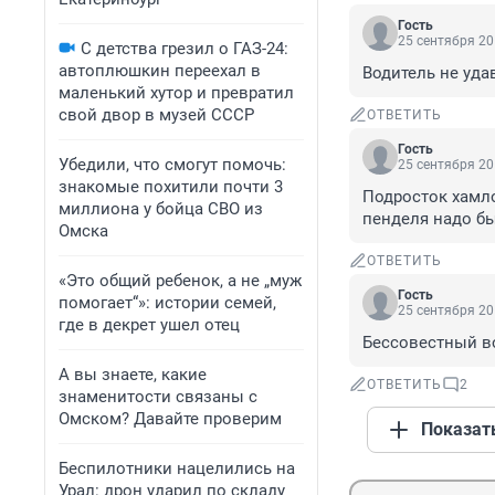
Гость
25 сентября 20
С детства грезил о ГАЗ-24:
автоплюшкин переехал в
Водитель не уда
маленький хутор и превратил
свой двор в музей СССР
ОТВЕТИТЬ
Гость
Убедили, что смогут помочь:
25 сентября 20
знакомые похитили почти 3
Подросток хамло
миллиона у бойца СВО из
пенделя надо бы
Омска
ОТВЕТИТЬ
«Это общий ребенок, а не „муж
Гость
помогает“»: истории семей,
25 сентября 20
где в декрет ушел отец
Бессовестный во
А вы знаете, какие
ОТВЕТИТЬ
2
знаменитости связаны с
Омском? Давайте проверим
Показат
Беспилотники нацелились на
Урал: дрон ударил по складу