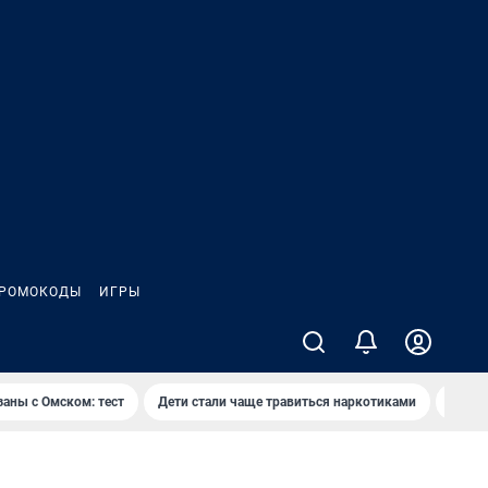
РОМОКОДЫ
ИГРЫ
заны с Омском: тест
Дети стали чаще травиться наркотиками
Появя