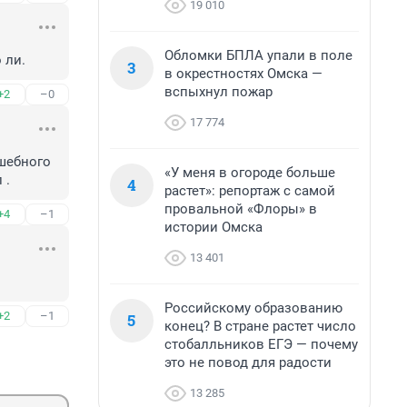
19 010
Обломки БПЛА упали в поле
 ли.
3
в окрестностях Омска —
вспыхнул пожар
+2
–0
17 774
шебного 
«У меня в огороде больше
 .
4
растет»: репортаж с самой
провальной «Флоры» в
+4
–1
истории Омска
13 401
Российскому образованию
+2
–1
5
конец? В стране растет число
стобалльников ЕГЭ — почему
это не повод для радости
13 285