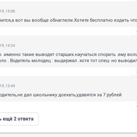
19, 15:08
вится,а вот вы вообще обнаглели.Хотите бесплатно ездить что
19, 14:24
 .именно такие выводят старших.научаться спорить .ему вол
ло . Водитель молодец : выдержал .хотя тот спец- но выводил
19, 13:44
дитель,не дал школьнику доехать,удавятся за 7 рублей
ь ещё 2 ответа