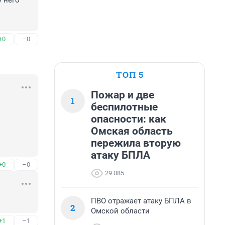
 него 
+0
–0
ТОП 5
Пожар и две
1
беспилотные
опасности: как
Омская область
пережила вторую
атаку БПЛА
+0
–0
29 085
ПВО отражает атаку БПЛА в
2
Омской области
+1
–1