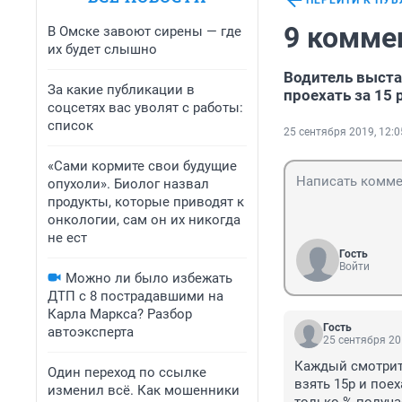
ПЕРЕЙТИ К ПУ
9 комме
В Омске завоют сирены — где
их будет слышно
Водитель выста
За какие публикации в
проехать за 15 
соцсетях вас уволят с работы:
список
25 сентября 2019, 12:0
«Сами кормите свои будущие
опухоли». Биолог назвал
продукты, которые приводят к
онкологии, сам он их никогда
не ест
Гость
Войти
Можно ли было избежать
ДТП с 8 пострадавшими на
Карла Маркса? Разбор
Гость
автоэксперта
25 сентября 20
Каждый смотрит 
Один переход по ссылке
взять 15р и поех
изменил всё. Как мошенники