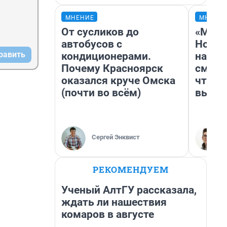
МНЕНИЕ
МНЕНИ
От сусликов до
«Мы в
автобусов с
Нолан
равить
кондиционерами.
настр
Почему Красноярск
смотр
оказался круче Омска
чтобы
(почти во всём)
выгля
Сергей Энквист
РЕКОМЕНДУЕМ
Ученый АлтГУ рассказала,
ждать ли нашествия
комаров в августе