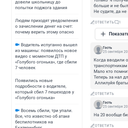
только % получае
довели школьницу до
больше и не было.
попытки поджога здания
Не судите, да не
Людям приходят уведомления
ОТВЕТИТЬ
1
о зачислении денег на счет:
почему верить этому опасно
Показат
Водитель испуганно вышел
Гость
из машины: появилось новое
25 сентября 20
видео с моментом ДТП у
Когда вводили о
«Голубого огонька», где сбили
транспортникам 
7 человек
Мало кто помнит
Теперь за нал дл
Появились новые
 Аллилуйя брать
подробности о водителе,
который сбил 7 пешеходов у
ОТВЕТИТЬ
«Голубого огонька»
Гость
25 сентября 20
Восемь сбили, три упали.
На 20 вообще би
Все, что известно об атаке
беспилотников на
ОТВЕТИТЬ
Екатеринбург