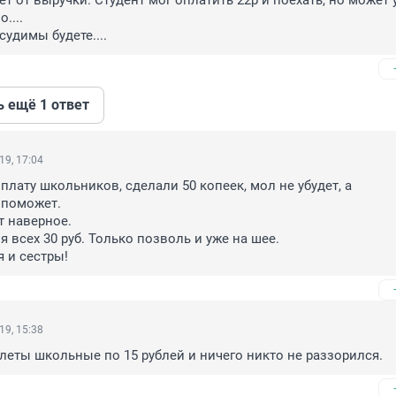
т от выручки. Студент мог оплатить 22р и поехать, но может у
... 

 судимы будете....
ь ещё 1 ответ
19, 17:04
плату школьников, сделали 50 копеек, мол не убудет, а 
поможет.

 наверное.

я всех 30 руб. Только позволь и уже на шее.

я и сестры!
19, 15:38
леты школьные по 15 рублей и ничего никто не раззорился.