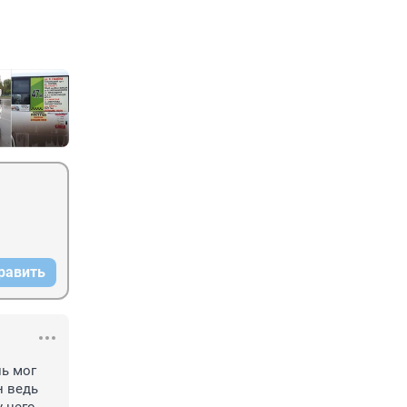
равить
ь мог 
 ведь 