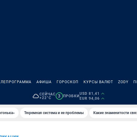
ЕЛЕПРОГРАММА
АФИША
ГОРОСКОП
КУРСЫ ВАЛЮТ
ZODY
П
USD 81,41
СЕЙЧАС
3
ПРОБКИ
+22°C
EUR 94,06
огонька»
Тюремная система и ее проблемы
Какие знаменитости свя