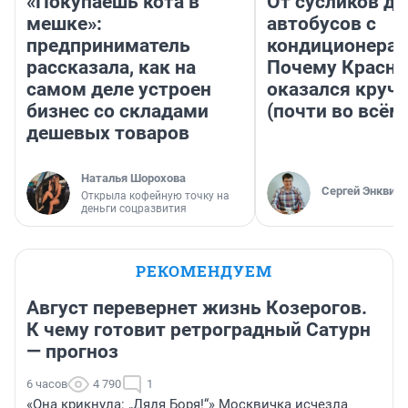
«Покупаешь кота в
От сусликов до
мешке»:
автобусов с
предприниматель
кондиционерам
рассказала, как на
Почему Красно
самом деле устроен
оказался круч
бизнес со складами
(почти во всём
дешевых товаров
Наталья Шорохова
Сергей Энквист
Открыла кофейную точку на
деньги соцразвития
РЕКОМЕНДУЕМ
Август перевернет жизнь Козерогов.
К чему готовит ретроградный Сатурн
— прогноз
6 часов
4 790
1
«Она крикнула: „Дядя Боря!“» Москвичка исчезла