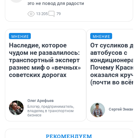
это не повод для радости
13 205
79
МНЕНИЕ
МНЕНИЕ
Наследие, которое
От сусликов до
чудом не развалилось:
автобусов с
транспортный эксперт
кондиционерам
разнес миф о «вечных»
Почему Красно
советских дорогах
оказался круч
(почти во всём
Олег Арефьев
Блогер, предприниматель,
Сергей Энквист
владелец в транспортном
бизнесе
РЕКОМЕНДУЕМ