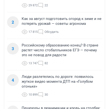
29 872
22
Как за август подготовить огород к зиме и не
2
потерять урожай — советы агронома
17 815
Обсудить
Российскому образованию конец? В стране
3
растет число стобалльников ЕГЭ — почему
это не повод для радости
13 747
82
Люди разлетелись по дороге: появилось
4
жуткое видео момента ДТП на «Голубом
огоньке»
10 899
30
Пешеходы в реанимации и кровь на столбах: