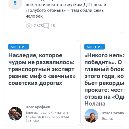
5
всё, что известно о жутком ДТП возле
«Голубого огонька» — там сбили семь
человек
7 675
15
МНЕНИЕ
МНЕНИЕ
Наследие, которое
«Никого нельз
чудом не развалилось:
победить». О ч
транспортный эксперт
главный блокб
разнес миф о «вечных»
этого года, ко
советских дорогах
бьет рекорды 
прокате: честн
отзыв на «Оди
Нолана
Олег Арефьев
Блогер, предприниматель,
Стас Соколов
владелец в транспортном
Эксперт
бизнесе