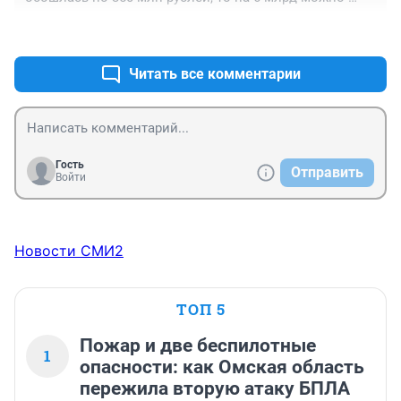
отреконструировать 18 улиц!!! Или три пешеходные 
+4
–1
улицы, вроде Валиханова!!!!!!! А на эти деньги хотят 
построить!!!!! трамвай скоростной, который так же, 
как и метро потом бросят недостроем и скажут, чтобы 
Читать все комментарии
люди на автобусах ездили!!!
Гость
Отправить
Войти
Новости СМИ2
ТОП 5
Пожар и две беспилотные
1
опасности: как Омская область
пережила вторую атаку БПЛА