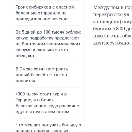
Между тем в нас
Троих сибиряков с опасной
болезнью отправили на
перекрестке ул
принудительное лечение
запрещен» («ки
будням с 8:00 д
За 5 дней до 100 тысяч рублей:
вместе с автоб
какую подработку предлагают
круглосуточно.
на Восточном экономическом
форуме и сколько за что
обещают
В Омске хотят построить
новый бассейн — где он
появится
«300 тысяч стоит тур и в
Турцию, и в Сочи».
Рассказываем, куда россияне
едут в отпуск этим летом
Что мешает получать большую
пенсию: список главных