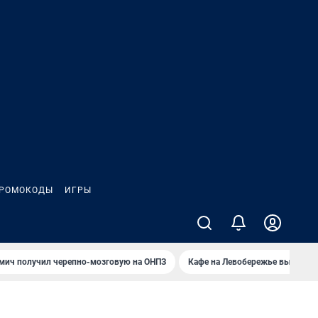
РОМОКОДЫ
ИГРЫ
мич получил черепно-мозговую на ОНПЗ
Кафе на Левобережье выгорело