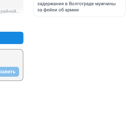
задержания в Волгограде мужчины
за фейки об армии
райней 
третей 
+39
–7
нее 
о", не 
аков
равить