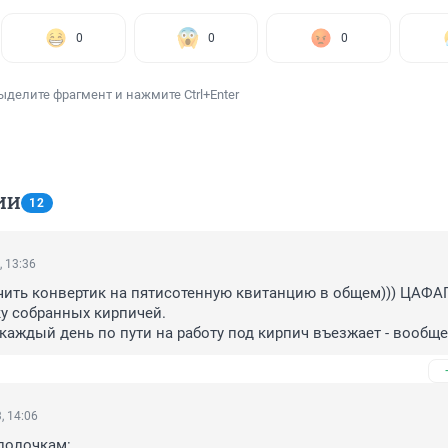
0
0
0
ыделите фрагмент и нажмите Ctrl+Enter
ИИ
12
, 13:36
чить конвертик на пятисотенную квитанцию в общем))) ЦАФАП
у собранных кирпичей.

 каждый день по пути на работу под кирпич въезжает - вообще 
маршрутчики например - вообще засада
, 14:06
полочкам:
