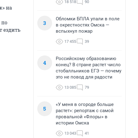
18 518
90
к» на
Обломки БПЛА упали в поле
 по
3
в окрестностях Омска —
т ездить
вспыхнул пожар
17 455
39
Российскому образованию
4
конец? В стране растет число
стобалльников ЕГЭ — почему
это не повод для радости
13 085
79
«У меня в огороде больше
5
растет»: репортаж с самой
провальной «Флоры» в
истории Омска
13 043
41