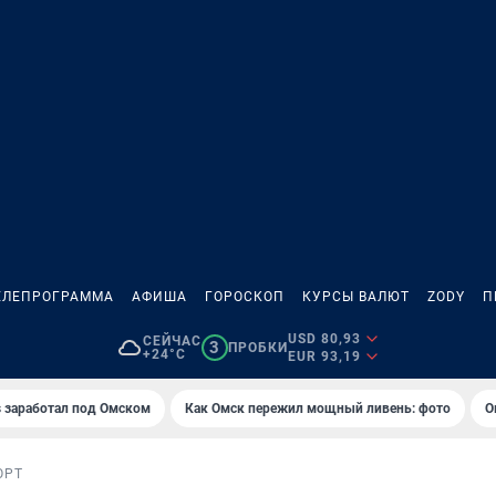
ЕЛЕПРОГРАММА
АФИША
ГОРОСКОП
КУРСЫ ВАЛЮТ
ZODY
П
USD 80,93
СЕЙЧАС
3
ПРОБКИ
+24°C
EUR 93,19
es заработал под Омском
Как Омск пережил мощный ливень: фото
О
ОРТ