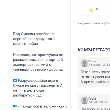
0
Увидели опечатку? В
Под Омском заработал
первый склад крупного
маркетплейса
КОММЕНТАР
Наследие, которое чудом не
развалилось: транспортный
Гость
эксперт разнес миф о
2 декабря 2013
«вечных» советских дорогах
Готовьтесь полу
готовит рассылк
Разрушающийся дом в
А прикиньте кто
Омске не могут расселить 7
подарочек. Или 
лет — в деле будет
разбираться суд
Гость
13 ноября 2013
«Находимся в заложниках»:
Разложу все по 