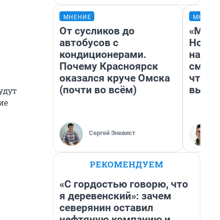
МНЕНИЕ
МНЕНИ
От сусликов до
«Мы в
автобусов с
Нолан
кондиционерами.
настр
Почему Красноярск
смотр
оказался круче Омска
чтобы
(почти во всём)
выгля
удут
ие
Сергей Энквист
РЕКОМЕНДУЕМ
«С гордостью говорю, что
я деревенский»: зачем
северянин оставил
нефтяную компанию и