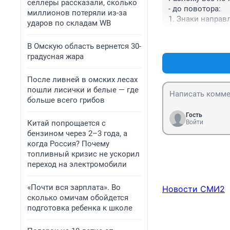
селлеры рассказали, сколько
- до повотора:

миллионов потеряли из-за
1. Знаки направ
ударов по складам WB
левой - авто вс
влегкую поворач
В Омскую область вернется 30-
2. Висит знак за
градусная жара
И не надо жалова
заметить, чем зн
После ливней в омских лесах
Но нет, напокупа
пошли лисички и белые — где
обращая внимани
больше всего грибов
Гость
Китай попрощается с
Войти
бензином через 2–3 года, а
когда Россия? Почему
топливный кризис не ускорил
переход на электромобили
«Почти вся зарплата». Во
Новости СМИ2
сколько омичам обойдется
подготовка ребенка к школе