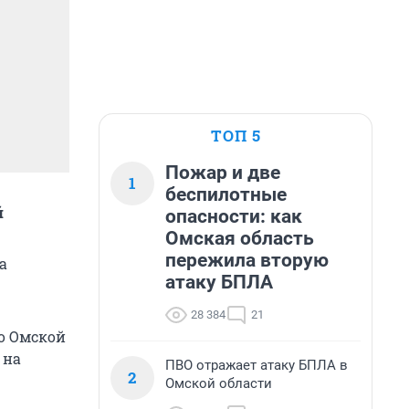
ТОП 5
Пожар и две
1
беспилотные
й
опасности: как
Омская область
пережила вторую
а
атаку БПЛА
28 384
21
о Омской
 на
ПВО отражает атаку БПЛА в
2
Омской области