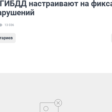
ГИБДД настраивают на фик
арушений
13 036
тариев