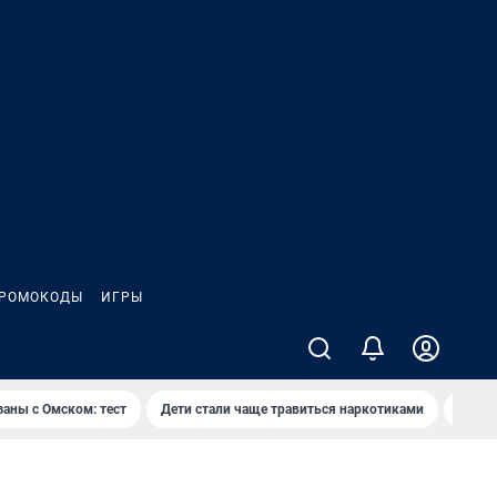
РОМОКОДЫ
ИГРЫ
заны с Омском: тест
Дети стали чаще травиться наркотиками
Появя