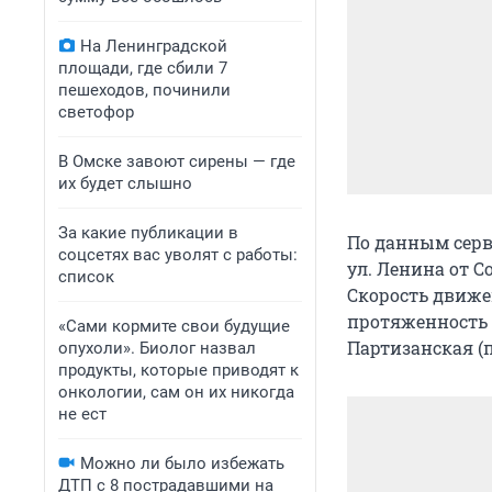
На Ленинградской
площади, где сбили 7
пешеходов, починили
светофор
В Омске завоют сирены — где
их будет слышно
За какие публикации в
По данным серв
соцсетях вас уволят с работы:
ул. Ленина от 
список
Скорость движе
протяженность п
«Сами кормите свои будущие
Партизанская (п
опухоли». Биолог назвал
продукты, которые приводят к
онкологии, сам он их никогда
не ест
Можно ли было избежать
ДТП с 8 пострадавшими на