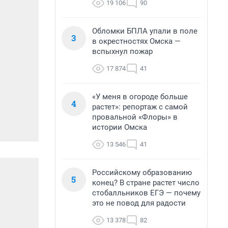
19 106
90
Обломки БПЛА упали в поле
3
в окрестностях Омска —
вспыхнул пожар
17 874
41
«У меня в огороде больше
4
растет»: репортаж с самой
провальной «Флоры» в
истории Омска
13 546
41
Российскому образованию
5
конец? В стране растет число
стобалльников ЕГЭ — почему
это не повод для радости
13 378
82