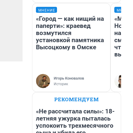
МНЕНИЕ
МНЕНИ
«Город — как нищий на
«Мы в
паперти»: краевед
Нолан
возмутился
настр
установкой памятника
смотр
Высоцкому в Омске
чтобы
выгля
Игорь Коновалов
Историк
РЕКОМЕНДУЕМ
«Не рассчитала силы»: 18-
летняя ужурка пыталась
успокоить трехмесячного
сына и убила его