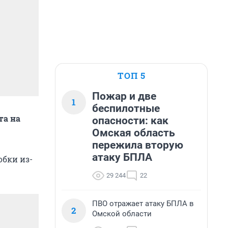
ТОП 5
Пожар и две
1
беспилотные
та на
опасности: как
Омская область
пережила вторую
атаку БПЛА
обки из-
29 244
22
ПВО отражает атаку БПЛА в
2
Омской области