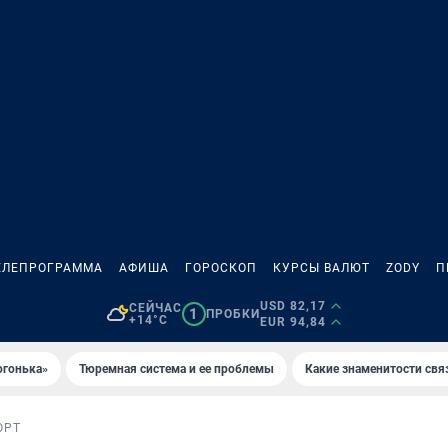
ЕЛЕПРОГРАММА
АФИША
ГОРОСКОП
КУРСЫ ВАЛЮТ
ZODY
П
USD 82,17
СЕЙЧАС
1
ПРОБКИ
+14°C
EUR 94,84
огонька»
Тюремная система и ее проблемы
Какие знаменитости свя
ОРТ