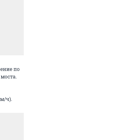
жение по
 моста.
м/ч).