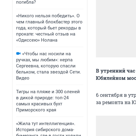
погибла?
«Никого нельзя победить». О
чем главный блокбастер этого
года, который бьет рекорды в
прокате: честный отзыв на
«Одиссею» Нолана
«Чтобы нас носили на
ручках, мы любим»: нерпа
Сергеевна, которую спасли
В утренний час
бельком, стала звездой Сети.
Юбилейном мо
Видео
Тигры на пляже и 300 оленей
6 сентября в у
в дикой природе: топ-24
за ремонта на 
самых красивых бухт
Приморского края
«Жила тут интеллигенция».
История сибирского дома-
бумеранга, где в гости ходили