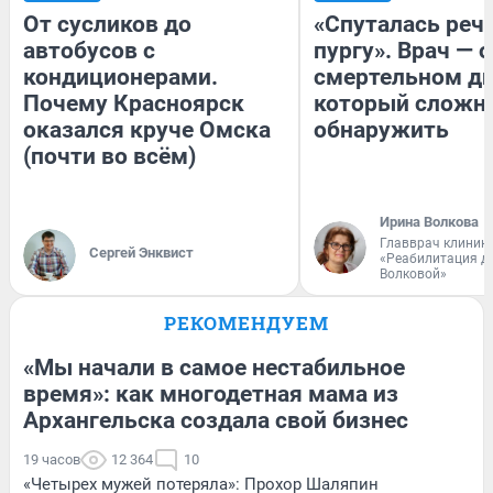
От сусликов до
«Спуталась речь
автобусов с
пургу». Врач — о
кондиционерами.
смертельном ди
Почему Красноярск
который сложн
оказался круче Омска
обнаружить
(почти во всём)
Ирина Волкова
Главврач клиник
Сергей Энквист
«Реабилитация д
Волковой»
РЕКОМЕНДУЕМ
«Мы начали в самое нестабильное
время»: как многодетная мама из
Архангельска создала свой бизнес
19 часов
12 364
10
«Четырех мужей потеряла»: Прохор Шаляпин