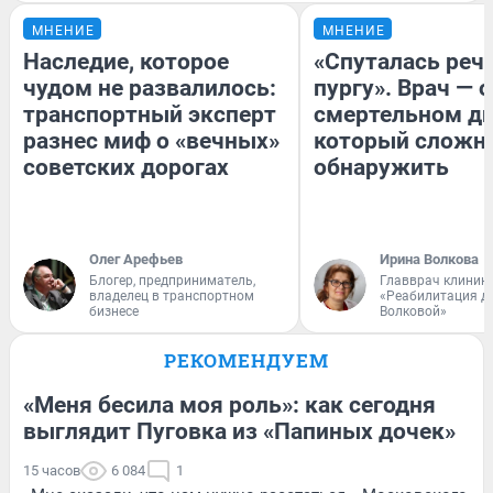
МНЕНИЕ
МНЕНИЕ
Наследие, которое
«Спуталась речь
чудом не развалилось:
пургу». Врач — о
транспортный эксперт
смертельном ди
разнес миф о «вечных»
который сложн
советских дорогах
обнаружить
Олег Арефьев
Ирина Волкова
Блогер, предприниматель,
Главврач клиник
владелец в транспортном
«Реабилитация д
бизнесе
Волковой»
РЕКОМЕНДУЕМ
«Меня бесила моя роль»: как сегодня
выглядит Пуговка из «Папиных дочек»
15 часов
6 084
1