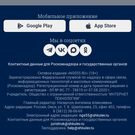
Мобильное приложение
Google Play
App Store
Мы в соцсетях
Контактные данные для Роскомнадзора и государственных органов
Сетевое издание «NGS55.RU» (18+)
Зарегистрировано Федеральной службой по надзору в сфере связи,
информационных технологий и массовых коммуникаций
(Роскомнадзор). Регистрационный номер и дата принятия решения о
регистрации - ЭЛ № ФС 77 - 78819 от 07.08.2020 г.
Учредитель: Общество с ограниченной ответственностью "ИНТЕРНЕТ
ТЕХНОЛОГИИ"
Главный редактор: Назарчук Ангелина Алексеевна
Адрес редакции: Россия, Омск, ул. Т. К. Щербанева, 25, офис 402, телефон
8 (3812) 38-08-69
Электронный адрес редакции:
ngs55@shkulev.ru
Контактные данные для Роскомнадзора и государственных органов:
juristnsk@shkulev.ru
Техподдержка:
help@shkulev.ru