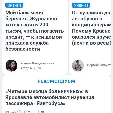
МНЕНИЕ
МНЕНИЕ
Мой банк меня
От сусликов до
бережет. Журналист
автобусов с
хотела снять 200
кондиционерам
тысяч, чтобы погасить
Почему Красно
кредит, — к ней домой
оказался круче
приехала служба
(почти во всём)
безопасности
Ксения Владимирская
Сергей Энквист
Автор мнения
РЕКОМЕНДУЕМ
«Четыре месяца больничных»: в
Ярославле автомобилист изувечил
пассажира «Яавтобуса»
23 часа
16 245
48