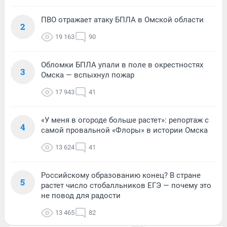
ПВО отражает атаку БПЛА в Омской области
2
19 163
90
Обломки БПЛА упали в поле в окрестностях
3
Омска — вспыхнул пожар
17 943
41
«У меня в огороде больше растет»: репортаж с
4
самой провальной «Флоры» в истории Омска
13 624
41
Российскому образованию конец? В стране
5
растет число стобалльников ЕГЭ — почему это
не повод для радости
13 465
82