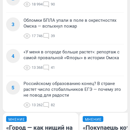
18 994
90
Обломки БПЛА упали в поле в окрестностях
3
Омска — вспыхнул пожар
17 746
39
«У меня в огороде больше растет»: репортаж с
4
самой провальной «Флоры» в истории Омска
13 368
41
Российскому образованию конец? В стране
5
растет число стобалльников ЕГЭ — почему это
не повод для радости
13 262
82
МНЕНИЕ
МНЕНИЕ
«Город — как нищий на
«Покупаешь кот