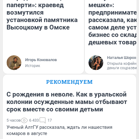
паперти»: краевед
мешке»:
возмутился
предпринимате
установкой памятника
рассказала, как
Высоцкому в Омске
самом деле уст
бизнес со скла
дешевых товар
Наталья Шорохо
Игорь Коновалов
Открыла кофейну
Историк
деньги соцразви
РЕКОМЕНДУЕМ
С рождения в неволе. Как в уральской
колонии осужденные мамы отбывают
срок вместе со своими детьми
5 часов
6 433
17
Ученый АлтГУ рассказала, ждать ли нашествия
комаров в августе