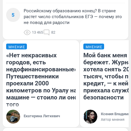
Российскому образованию конец? В стране
5
растет число стобалльников ЕГЭ — почему это
не повод для радости
13 465
82
МНЕНИЕ
МНЕНИЕ
«Нет некрасивых
Мой банк меня
городов, есть
бережет. Журн
недофинансированные».
хотела снять 20
Путешественники
тысяч, чтобы п
проехали 2000
кредит, — к ней
километров по Уралу на
приехала служб
машине — стоило ли оно
безопасности
того
Ксения Владими
Екатерина Литкевич
Автор мнения