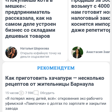
мешке»:
возьмут с 4000.
предприниматель
нам готовит но
рассказала, как на
налоговый зако
самом деле устроен
коснется импор
бизнес со складами
даже репетитор
дешевых товаров
Наталья Шорохова
Анастасия Завг
Открыла кофейную точку на
деньги соцразвития
РЕКОМЕНДУЕМ
Как приготовить хачапури — несколько
рецептов от жительницы Барнаула
15 часов
7 598
Обсудить
«Я потерял жену, детей, всё»: откровения экс-рабочего
уфимской «Лампочки» о долгах по зарплате и закрытии
завода