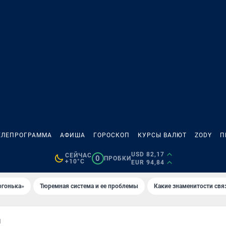
ЕЛЕПРОГРАММА
АФИША
ГОРОСКОП
КУРСЫ ВАЛЮТ
ZODY
П
USD 82,17
СЕЙЧАС
0
ПРОБКИ
+10°C
EUR 94,84
огонька»
Тюремная система и ее проблемы
Какие знаменитости свя
Й