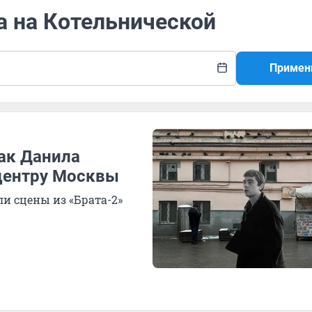
а на Котельнической
Примен
ак Данила
 центру Москвы
и сцены из «Брата-2»