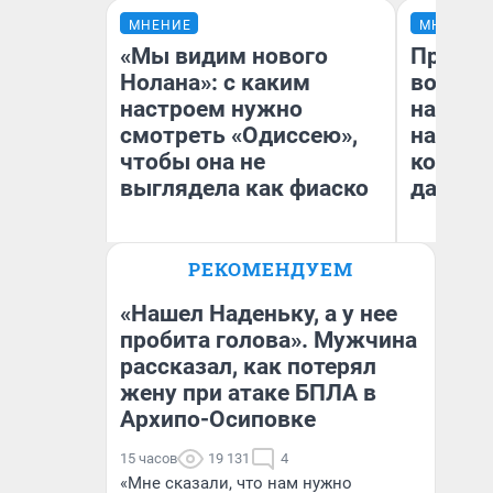
МНЕНИЕ
МНЕНИЕ
«Мы видим нового
Продаш
Нолана»: с каким
возьмут
настроем нужно
нам го
смотреть «Одиссею»,
налого
чтобы она не
коснет
выглядела как фиаско
даже р
РЕКОМЕНДУЕМ
Надежда Губарь
Ан
«Нашел Наденьку, а у нее
пробита голова». Мужчина
рассказал, как потерял
жену при атаке БПЛА в
Архипо-Осиповке
15 часов
19 131
4
«Мне сказали, что нам нужно