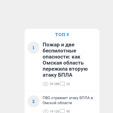
ТОП 5
Пожар и две
1
беспилотные
опасности: как
Омская область
пережила вторую
атаку БПЛА
29 288
22
ПВО отражает атаку БПЛА в
2
Омской области
19 126
90