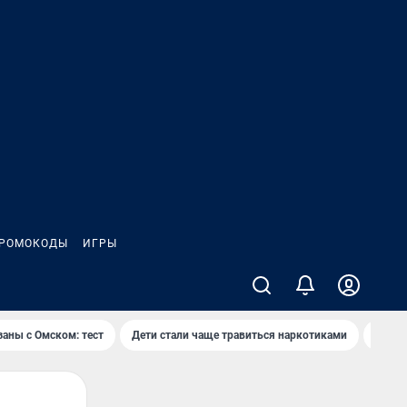
РОМОКОДЫ
ИГРЫ
заны с Омском: тест
Дети стали чаще травиться наркотиками
Появя