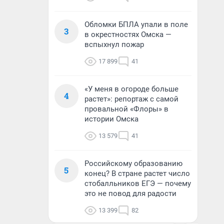
Обломки БПЛА упали в поле
3
в окрестностях Омска —
вспыхнул пожар
17 899
41
«У меня в огороде больше
4
растет»: репортаж с самой
провальной «Флоры» в
истории Омска
13 579
41
Российскому образованию
5
конец? В стране растет число
стобалльников ЕГЭ — почему
это не повод для радости
13 399
82