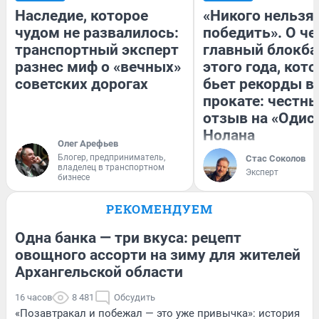
Наследие, которое
«Никого нельзя
чудом не развалилось:
победить». О ч
транспортный эксперт
главный блокба
разнес миф о «вечных»
этого года, кот
советских дорогах
бьет рекорды в
прокате: честн
отзыв на «Одис
Нолана
Олег Арефьев
Блогер, предприниматель,
Стас Соколов
владелец в транспортном
Эксперт
бизнесе
РЕКОМЕНДУЕМ
Одна банка — три вкуса: рецепт
овощного ассорти на зиму для жителей
Архангельской области
16 часов
8 481
Обсудить
«Позавтракал и побежал — это уже привычка»: история