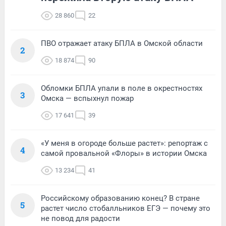
28 860
22
ПВО отражает атаку БПЛА в Омской области
2
18 874
90
Обломки БПЛА упали в поле в окрестностях
3
Омска — вспыхнул пожар
17 641
39
«У меня в огороде больше растет»: репортаж с
4
самой провальной «Флоры» в истории Омска
13 234
41
Российскому образованию конец? В стране
5
растет число стобалльников ЕГЭ — почему это
не повод для радости