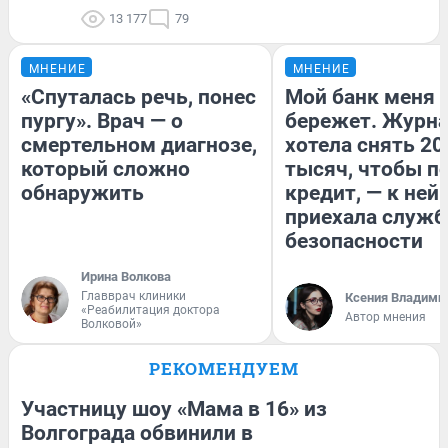
13 177
79
МНЕНИЕ
МНЕНИЕ
«Спуталась речь, понес
Мой банк меня
пургу». Врач — о
бережет. Журн
смертельном диагнозе,
хотела снять 20
который сложно
тысяч, чтобы п
обнаружить
кредит, — к ней
приехала служб
безопасности
Ирина Волкова
Главврач клиники
Ксения Владими
«Реабилитация доктора
Автор мнения
Волковой»
РЕКОМЕНДУЕМ
Участницу шоу «Мама в 16» из
Волгограда обвинили в