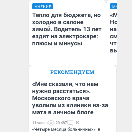
МНЕНИЕ
МНЕНИЕ
Тепло для бюджета, но
«Мы ви
холодно в салоне
Нолана
зимой. Водитель 13 лет
настро
ездит на электрокаре:
смотре
плюсы и минусы
чтобы 
выгляд
РЕКОМЕНДУЕМ
Денис Дедюхин
На
«Мне сказали, что нам
нужно расстаться».
Московского врача
уволили из клиники из-за
мата в личном блоге
11 часов
23 487
19
«Четыре месяца больничных»: в