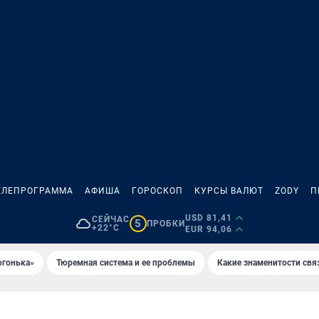
ЕЛЕПРОГРАММА
АФИША
ГОРОСКОП
КУРСЫ ВАЛЮТ
ZODY
П
USD 81,41
СЕЙЧАС
5
ПРОБКИ
+22°C
EUR 94,06
огонька»
Тюремная система и ее проблемы
Какие знаменитости свя