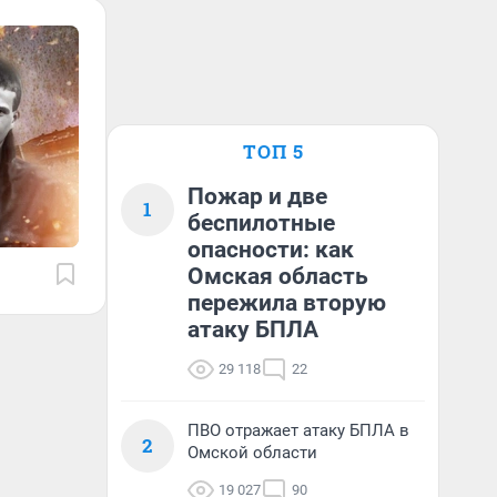
ТОП 5
Пожар и две
1
беспилотные
опасности: как
Омская область
пережила вторую
атаку БПЛА
29 118
22
ПВО отражает атаку БПЛА в
2
Омской области
19 027
90