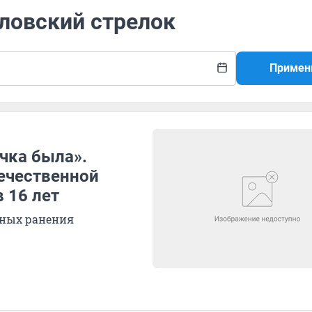
ловский стрелок
Примен
очка была».
ечественной
 16 лет
зных ранения