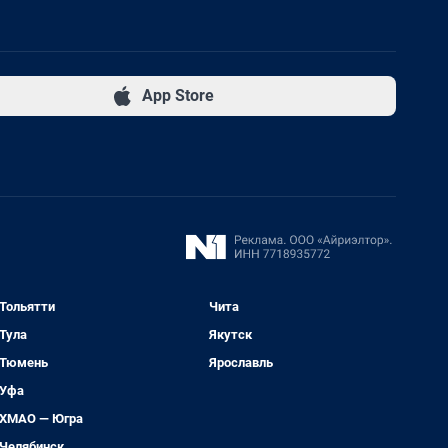
App Store
Тольятти
Чита
Тула
Якутск
Тюмень
Ярославль
Уфа
ХМАО — Югра
Челябинск