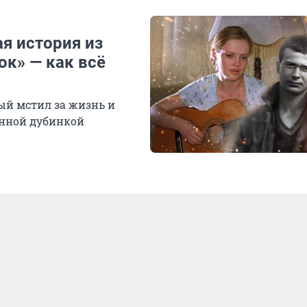
я история из
к» — как всё
рый мстил за жизнь и
анной дубинкой