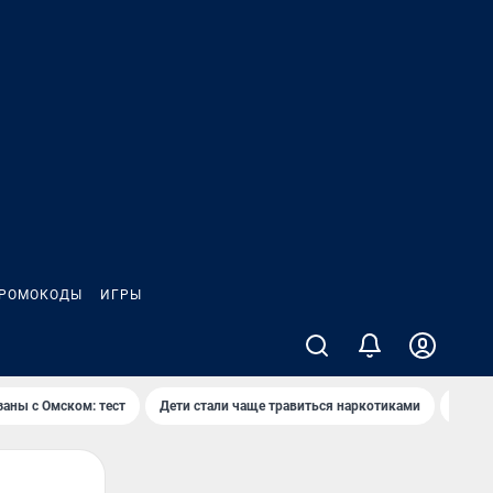
РОМОКОДЫ
ИГРЫ
заны с Омском: тест
Дети стали чаще травиться наркотиками
Появя