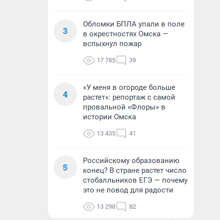
Обломки БПЛА упали в поле
3
в окрестностях Омска —
вспыхнул пожар
17 785
39
«У меня в огороде больше
4
растет»: репортаж с самой
провальной «Флоры» в
истории Омска
13 435
41
Российскому образованию
5
конец? В стране растет число
стобалльников ЕГЭ — почему
это не повод для радости
13 298
82