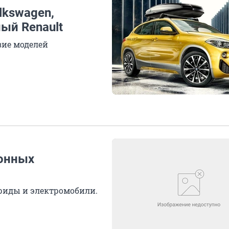
lkswagen,
ый Renault
зие моделей
ионных
бриды и электромобили.