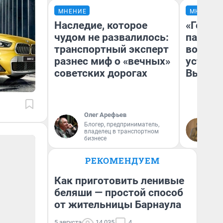
МНЕНИЕ
МНЕНИЕ
Наследие, которое
«Город
чудом не развалилось:
паперт
транспортный эксперт
возмут
разнес миф о «вечных»
устано
советских дорогах
Высоцк
Олег Арефьев
Блогер, предприниматель,
Иг
владелец в транспортном
Ис
бизнесе
РЕКОМЕНДУЕМ
Как приготовить ленивые
беляши — простой способ
от жительницы Барнаула
5 августа
14 035
4