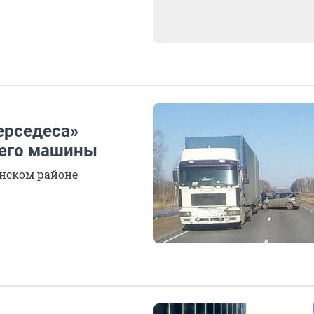
ерседеса»
 его машины
инском районе