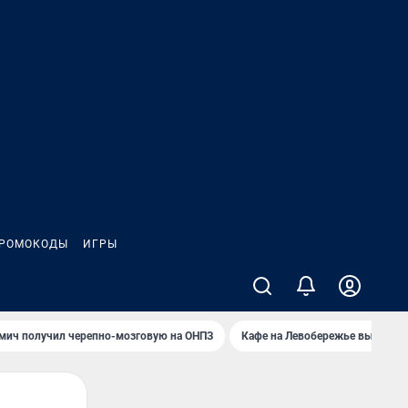
РОМОКОДЫ
ИГРЫ
мич получил черепно-мозговую на ОНПЗ
Кафе на Левобережье выгорело