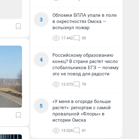
Обломки БПЛА упали в поле
3
в окрестностях Омска —
вспыхнул пожар
17 442
39
Российскому образованию
4
конец? В стране растет число
стобалльников ЕГЭ — почему
это не повод для радости
13 073
79
«У меня в огороде больше
5
растет»: репортаж с самой
провальной «Флоры» в
истории Омска
13 026
41