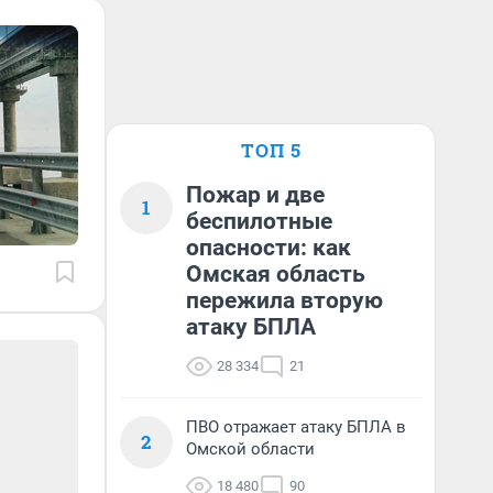
ТОП 5
Пожар и две
1
беспилотные
опасности: как
Омская область
пережила вторую
атаку БПЛА
28 334
21
ПВО отражает атаку БПЛА в
2
Омской области
18 480
90