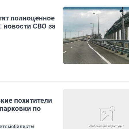
стят полноценное
 новости СВО за
зкие похитители
парковки по
 автомобилисты