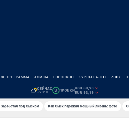
ЕЛЕПРОГРАММА
АФИША
ГОРОСКОП
КУРСЫ ВАЛЮТ
ZODY
П
USD 80,93
СЕЙЧАС
3
ПРОБКИ
+23°C
EUR 93,19
es заработал под Омском
Как Омск пережил мощный ливень: фото
О