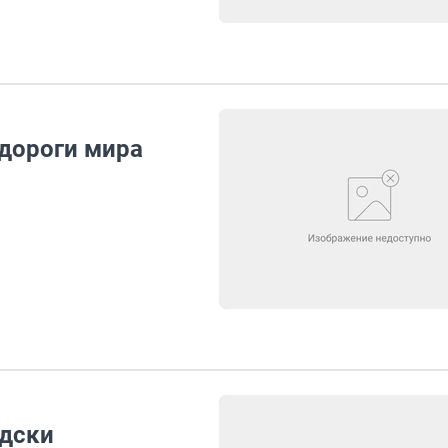
 дороги мира
едски