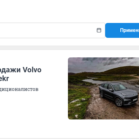
Примен
одажи Volvo
ekr
радиционалистов