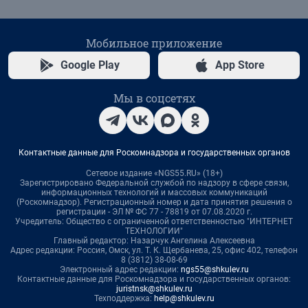
Мобильное приложение
Google Play
App Store
Мы в соцсетях
Контактные данные для Роскомнадзора и государственных органов
Сетевое издание «NGS55.RU» (18+)
Зарегистрировано Федеральной службой по надзору в сфере связи,
информационных технологий и массовых коммуникаций
(Роскомнадзор). Регистрационный номер и дата принятия решения о
регистрации - ЭЛ № ФС 77 - 78819 от 07.08.2020 г.
Учредитель: Общество с ограниченной ответственностью "ИНТЕРНЕТ
ТЕХНОЛОГИИ"
Главный редактор: Назарчук Ангелина Алексеевна
Адрес редакции: Россия, Омск, ул. Т. К. Щербанева, 25, офис 402, телефон
8 (3812) 38-08-69
Электронный адрес редакции:
ngs55@shkulev.ru
Контактные данные для Роскомнадзора и государственных органов:
juristnsk@shkulev.ru
Техподдержка:
help@shkulev.ru