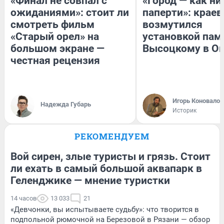
«Финал не совпал с
«Город — как н
ожиданиями»: стоит ли
паперти»: краев
смотреть фильм
возмутился
«Старый орел» на
установкой пам
большом экране —
Высоцкому в О
честная рецензия
Игорь Коновалов
Надежда Губарь
Историк
РЕКОМЕНДУЕМ
Вой сирен, злые туристы и грязь. Стоит
ли ехать в самый большой аквапарк в
Геленджике — мнение туристки
14 часов
13 033
21
«Девчонки, вы испытываете судьбу»: что творится в
подпольной рюмочной на Березовой в Рязани — обзор