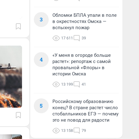
Обломки БПЛА упали в поле
3
в окрестностях Омска —
вспыхнул пожар
17 611
39
«У меня в огороде больше
4
растет»: репортаж с самой
провальной «Флоры» в
истории Омска
13 199
41
Российскому образованию
5
конец? В стране растет число
стобалльников ЕГЭ — почему
это не повод для радости
13 158
79