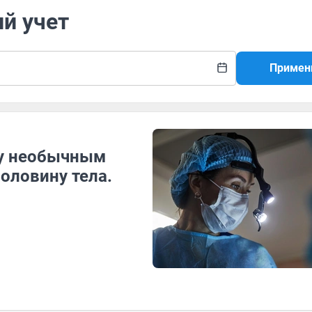
ий учет
Примен
ну необычным
оловину тела.