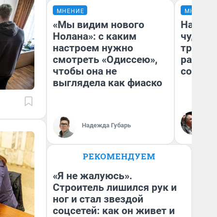
МНЕНИЕ
МНЕНИЕ
«Мы видим нового
Наслед
Нолана»: с каким
чудом 
настроем нужно
трансп
смотреть «Одиссею»,
разнес
чтобы она не
советс
выглядела как фиаско
Ол
Бл
Надежда Губарь
вл
би
РЕКОМЕНДУЕМ
«Я не жалуюсь».
Строитель лишился рук и
ног и стал звездой
соцсетей: как он живет и