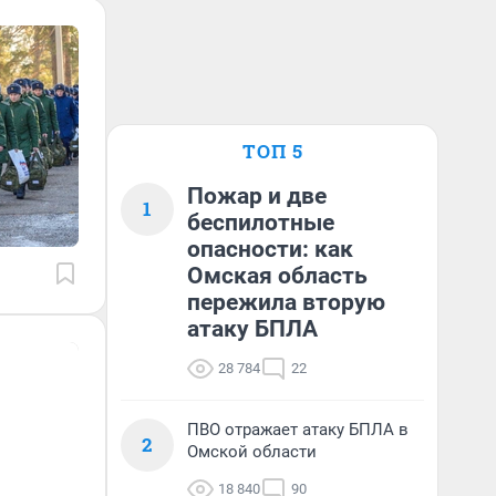
ТОП 5
Пожар и две
1
беспилотные
опасности: как
Омская область
пережила вторую
атаку БПЛА
28 784
22
ПВО отражает атаку БПЛА в
2
Омской области
18 840
90