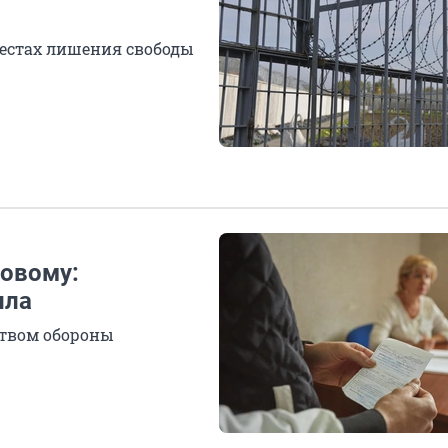
местах лишения свободы
новому:
ила
ством обороны