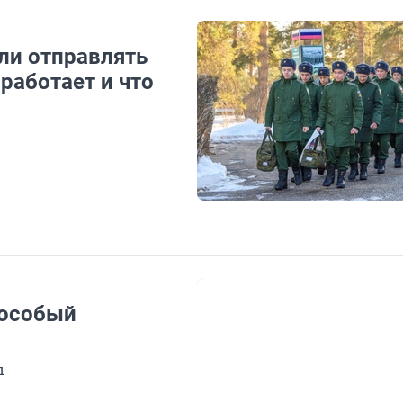
ли отправлять
работает и что
 особый
ы