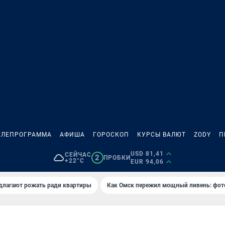
ЕЛЕПРОГРАММА
АФИША
ГОРОСКОП
КУРСЫ ВАЛЮТ
ZODY
П
USD 81,41
СЕЙЧАС
2
ПРОБКИ
+22°C
EUR 94,06
длагают рожать ради квартиры
Как Омск пережил мощный ливень: фот