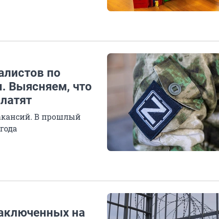
алистов по
. Выясняем, что
платят
акансий. В прошлый
года
заключенных на