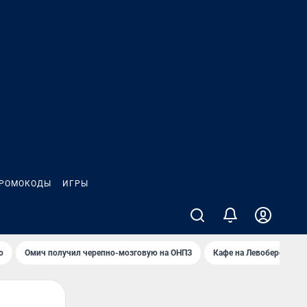
РОМОКОДЫ
ИГРЫ
о
Омич получил черепно-мозговую на ОНПЗ
Кафе на Левобережье в