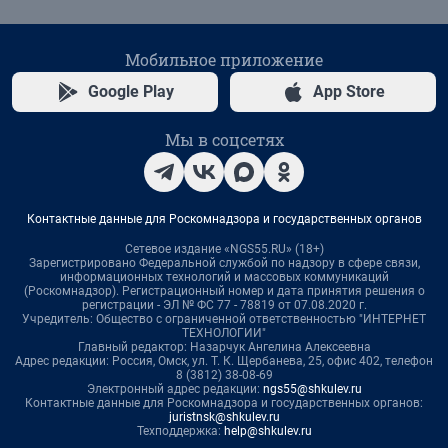
Мобильное приложение
Google Play
App Store
Мы в соцсетях
Контактные данные для Роскомнадзора и государственных органов
Сетевое издание «NGS55.RU» (18+)
Зарегистрировано Федеральной службой по надзору в сфере связи,
информационных технологий и массовых коммуникаций
(Роскомнадзор). Регистрационный номер и дата принятия решения о
регистрации - ЭЛ № ФС 77 - 78819 от 07.08.2020 г.
Учредитель: Общество с ограниченной ответственностью "ИНТЕРНЕТ
ТЕХНОЛОГИИ"
Главный редактор: Назарчук Ангелина Алексеевна
Адрес редакции: Россия, Омск, ул. Т. К. Щербанева, 25, офис 402, телефон
8 (3812) 38-08-69
Электронный адрес редакции:
ngs55@shkulev.ru
Контактные данные для Роскомнадзора и государственных органов:
juristnsk@shkulev.ru
Техподдержка:
help@shkulev.ru