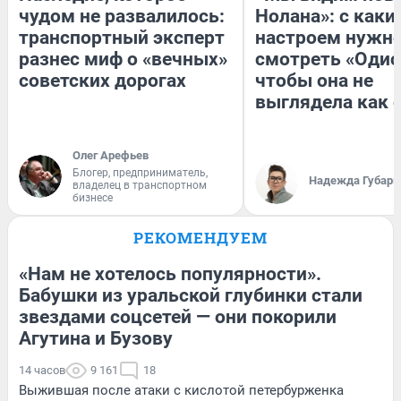
чудом не развалилось:
Нолана»: с каки
транспортный эксперт
настроем нужн
разнес миф о «вечных»
смотреть «Одис
советских дорогах
чтобы она не
выглядела как 
Олег Арефьев
Блогер, предприниматель,
Надежда Губарь
владелец в транспортном
бизнесе
РЕКОМЕНДУЕМ
«Нам не хотелось популярности».
Бабушки из уральской глубинки стали
звездами соцсетей — они покорили
Агутина и Бузову
14 часов
9 161
18
Выжившая после атаки с кислотой петербурженка