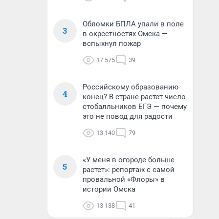
Обломки БПЛА упали в поле
3
в окрестностях Омска —
вспыхнул пожар
17 575
39
Российскому образованию
4
конец? В стране растет число
стобалльников ЕГЭ — почему
это не повод для радости
13 140
79
«У меня в огороде больше
5
растет»: репортаж с самой
провальной «Флоры» в
истории Омска
13 138
41