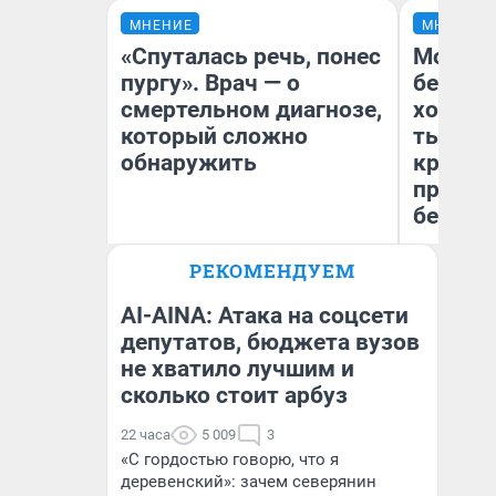
МНЕНИЕ
МНЕНИЕ
«Спуталась речь, понес
Мой ба
пургу». Врач — о
береже
смертельном диагнозе,
хотела 
который сложно
тысяч,
обнаружить
кредит,
приеха
безопа
Ирина Волкова
РЕКОМЕНДУЕМ
Главврач клиники
Кс
«Реабилитация доктора
Ав
Волковой»
AI-AINA: Атака на соцсети
депутатов, бюджета вузов
не хватило лучшим и
сколько стоит арбуз
22 часа
5 009
3
«С гордостью говорю, что я
деревенский»: зачем северянин