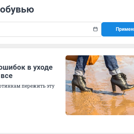
а обувью
Примен
ошибок в уходе
 все
отинкам пережить эту