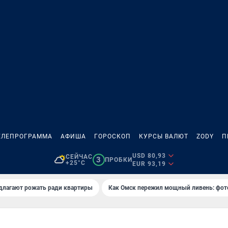
ЕЛЕПРОГРАММА
АФИША
ГОРОСКОП
КУРСЫ ВАЛЮТ
ZODY
П
USD 80,93
СЕЙЧАС
3
ПРОБКИ
+25°C
EUR 93,19
длагают рожать ради квартиры
Как Омск пережил мощный ливень: фот