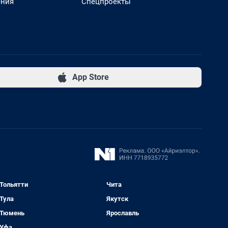
ения
Спецпроекты
App Store
Тольятти
Чита
Тула
Якутск
Тюмень
Ярославль
Уфа