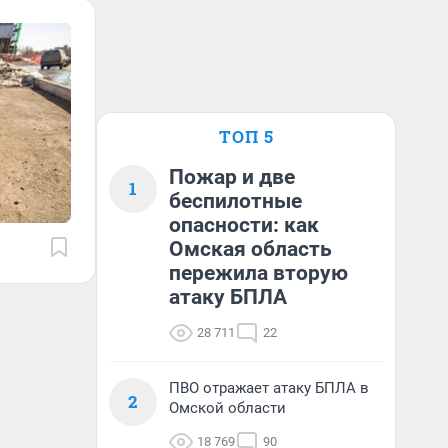
ТОП 5
Пожар и две
1
беспилотные
опасности: как
Омская область
пережила вторую
атаку БПЛА
28 711
22
ПВО отражает атаку БПЛА в
2
Омской области
18 769
90