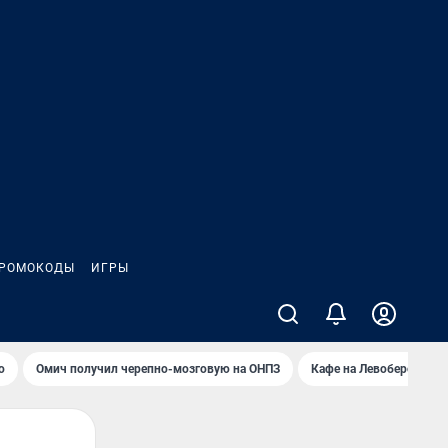
РОМОКОДЫ
ИГРЫ
о
Омич получил черепно-мозговую на ОНПЗ
Кафе на Левобережье в