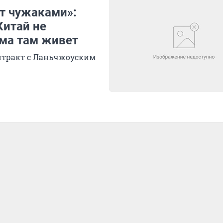
ут чужаками»:
Китай не
ама там живет
нтракт с Ланьчжоуским