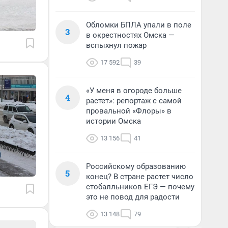
Обломки БПЛА упали в поле
3
в окрестностях Омска —
вспыхнул пожар
17 592
39
«У меня в огороде больше
4
растет»: репортаж с самой
провальной «Флоры» в
истории Омска
13 156
41
Российскому образованию
5
конец? В стране растет число
стобалльников ЕГЭ — почему
это не повод для радости
13 148
79