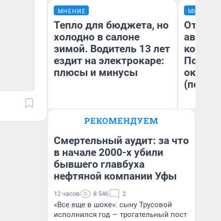
МНЕНИЕ
МНЕНИЕ
Тепло для бюджета, но
От сус
холодно в салоне
автобу
зимой. Водитель 13 лет
кондиц
ездит на электрокаре:
Почему
плюсы и минусы
оказал
(почти 
РЕКОМЕНДУЕМ
Денис Дедюхин
Се
Смертельный аудит: за что
в начале 2000-х убили
бывшего главбуха
нефтяной компании Уфы
12 часов
8 546
2
«Все еще в шоке»: сыну Трусовой
исполнился год — трогательный пост