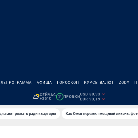
ЕЛЕПРОГРАММА
АФИША
ГОРОСКОП
КУРСЫ ВАЛЮТ
ZODY
П
USD 80,93
СЕЙЧАС
2
ПРОБКИ
+25°C
EUR 93,19
длагают рожать ради квартиры
Как Омск пережил мощный ливень: фот