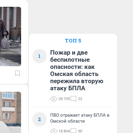
ТОП 5
Пожар и две
1
беспилотные
опасности: как
Омская область
пережила вторую
атаку БПЛА
28 735
22
ПВО отражает атаку БПЛА в
2
Омской области
18 804
90