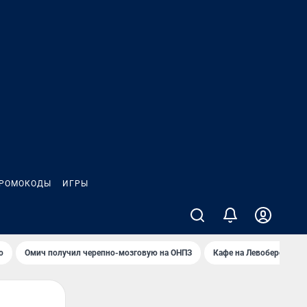
РОМОКОДЫ
ИГРЫ
о
Омич получил черепно-мозговую на ОНПЗ
Кафе на Левобережье в