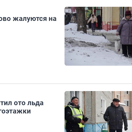
ово жалуются на
тил ото льда
гоэтажки