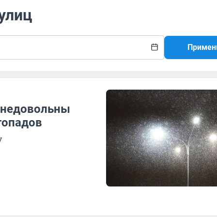
 улиц
Примен
 недовольны
гопадов
у