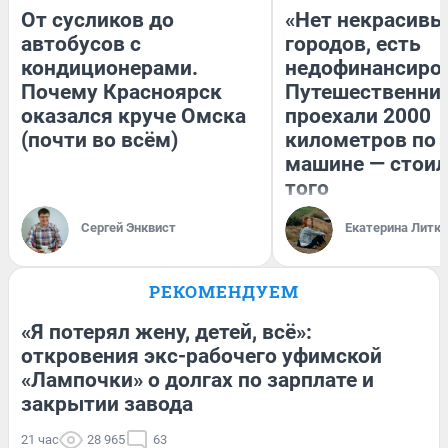
От сусликов до
«Нет некрасивы
автобусов с
городов, есть
кондиционерами.
недофинансиро
Почему Красноярск
Путешественни
оказался круче Омска
проехали 2000
(почти во всём)
километров по 
машине — стоил
того
Сергей Энквист
Екатерина Литк
РЕКОМЕНДУЕМ
«Я потерял жену, детей, всё»:
откровения экс-рабочего уфимской
«Лампочки» о долгах по зарплате и
закрытии завода
21 час
28 965
63