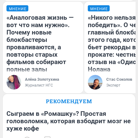
МНЕНИЕ
МНЕНИЕ
«Аналоговая жизнь —
«Никого нельзя
вот что нам нужно».
победить». О ч
Почему новые
главный блокба
блокбастеры
этого года, кот
проваливаются, а
бьет рекорды в
повторы старых
прокате: честн
фильмов собирают
отзыв на «Одис
полные залы
Нолана
Алёна Золотухина
Стас Соколов
Журналист НГС
Эксперт
РЕКОМЕНДУЕМ
Сыграем в «Ромашку»? Простая
головоломка, которая взбодрит мозг не
хуже кофе