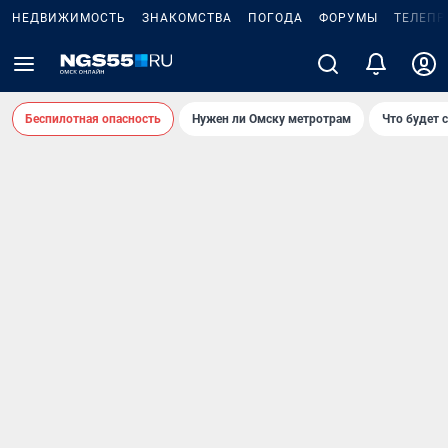
НЕДВИЖИМОСТЬ
ЗНАКОМСТВА
ПОГОДА
ФОРУМЫ
ТЕЛЕПР
Беспилотная опасность
Нужен ли Омску метротрам
Что будет 