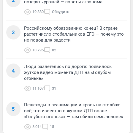
потерять урожай — советы агронома
19 880
Обсудить
Российскому образованию конец? В стране
3
растет число стобалльников ЕГЭ — почему это
не повод для радости
13 795
82
Люди разлетелись по дороге: появилось
4
жуткое видео момента ДТП на «Голубом
огоньке»
11 107
31
Пешеходы в реанимации и кровь на столбах:
5
всё, что известно о жутком ДТП возле
«Голубого огонька» — там сбили семь человек
8 014
15