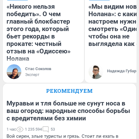
«Никого нельзя
«Мы видим нов
победить». О чем
Нолана»: с каки
главный блокбастер
настроем нужн
этого года, который
смотреть «Одис
бьет рекорды в
чтобы она не
прокате: честный
выглядела как 
отзыв на «Одиссею»
Нолана
Стас Соколов
Надежда Губарь
Эксперт
РЕКОМЕНДУЕМ
Муравьи и тля больше не сунут носа в
ваш огород: народные способы борьбы
с вредителями без химии
1 час
1 235 594
53
Вой сирен, злые туристы и грязь. Стоит ли ехать в