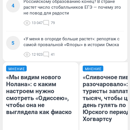
Российскому образованию конец? В стране
4
растет число стобалльников ЕГЭ — почему это
не повод для радости
13 047
79
«У меня в огороде больше растет»: репортаж с
5
самой провальной «Флоры» в истории Омска
12 923
41
МНЕНИЕ
МНЕНИЕ
«Мы видим нового
«Сливочное пив
Нолана»: с каким
разочаровало»:
настроем нужно
туристы заплат
смотреть «Одиссею»,
тысяч, чтобы ц
чтобы она не
день гулять по 
выглядела как фиаско
Юрского период
Хогвартсу