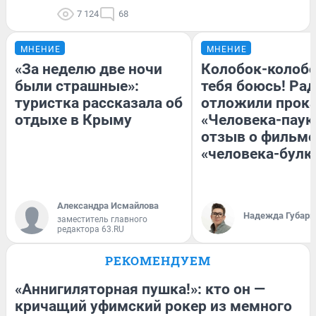
7 124
68
МНЕНИЕ
МНЕНИЕ
«За неделю две ночи
Колобок-колобо
были страшные»:
тебя боюсь! Рад
туристка рассказала об
отложили прок
отдыхе в Крыму
«Человека-паук
отзыв о фильме
«человека-булк
Александра Исмайлова
Надежда Губарь
заместитель главного
редактора 63.RU
РЕКОМЕНДУЕМ
«Аннигиляторная пушка!»: кто он —
кричащий уфимский рокер из мемного