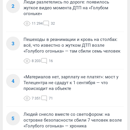
Люди разлетелись по дороге: появилось
2
жуткое видео момента ДТП на «Голубом
огоньке»
11 294
32
Пешеходы в реанимации и кровь на столбах:
3
всё, что известно о жутком ДТП возле
«Голубого огонька» — там сбили семь человек
8 203
16
«Материалов нет, зарплату не платят»: мост у
4
Телецентра не сдадут к 1 сентября — что
происходит на объекте
7 351
71
Людей снесло вместе со светофором: на
5
островке безопасности сбили 7 человек возле
«Голубого огонька» — хроника