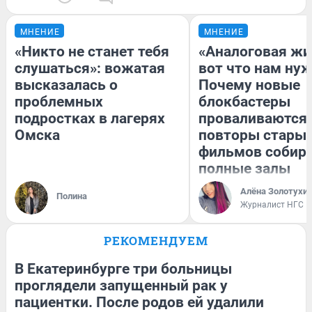
МНЕНИЕ
МНЕНИЕ
«Никто не станет тебя
«Аналоговая жи
слушаться»: вожатая
вот что нам нуж
высказалась о
Почему новые
проблемных
блокбастеры
подростках в лагерях
проваливаются,
Омска
повторы стары
фильмов собир
полные залы
Алёна Золотухи
Полина
Журналист НГС
РЕКОМЕНДУЕМ
В Екатеринбурге три больницы
проглядели запущенный рак у
пациентки. После родов ей удалили