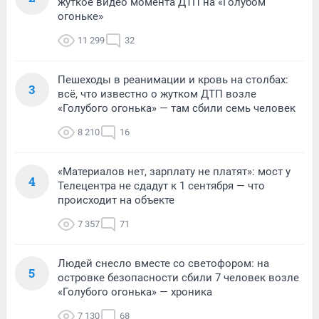
жуткое видео момента ДТП на «Голубом
огоньке»
11 299
32
Пешеходы в реанимации и кровь на столбах:
3
всё, что известно о жутком ДТП возле
«Голубого огонька» — там сбили семь человек
8 210
16
«Материалов нет, зарплату не платят»: мост у
4
Телецентра не сдадут к 1 сентября — что
происходит на объекте
7 357
71
Людей снесло вместе со светофором: на
5
островке безопасности сбили 7 человек возле
«Голубого огонька» — хроника
7 130
68