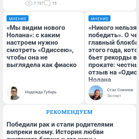
7 737
15
МНЕНИЕ
МНЕНИЕ
«Мы видим нового
«Никого нельзя
Нолана»: с каким
победить». О ч
настроем нужно
главный блокба
смотреть «Одиссею»,
этого года, кот
чтобы она не
бьет рекорды в
выглядела как фиаско
прокате: честн
отзыв на «Одис
Нолана
Стас Соколов
Надежда Губарь
Эксперт
РЕКОМЕНДУЕМ
Победили рак и стали родителями
вопреки всему. История любви