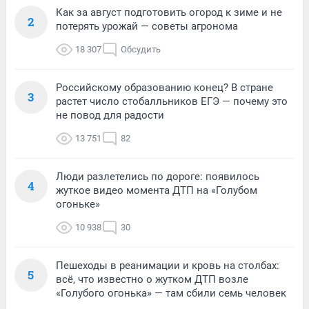
Как за август подготовить огород к зиме и не
2
потерять урожай — советы агронома
18 307
Обсудить
Российскому образованию конец? В стране
3
растет число стобалльников ЕГЭ — почему это
не повод для радости
13 751
82
Люди разлетелись по дороге: появилось
4
жуткое видео момента ДТП на «Голубом
огоньке»
10 938
30
Пешеходы в реанимации и кровь на столбах:
5
всё, что известно о жутком ДТП возле
«Голубого огонька» — там сбили семь человек