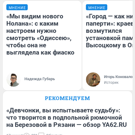
МНЕНИЕ
МНЕНИЕ
«Мы видим нового
«Город — как н
Нолана»: с каким
паперти»: краев
настроем нужно
возмутился
смотреть «Одиссею»,
установкой пам
чтобы она не
Высоцкому в О
выглядела как фиаско
Игорь Коновалов
Надежда Губарь
Историк
РЕКОМЕНДУЕМ
«Девчонки, вы испытываете судьбу»:
что творится в подпольной рюмочной
на Березовой в Рязани — обзор YA62.RU