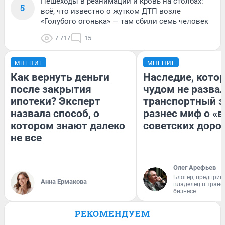
Пешеходы в реанимации и кровь на столбах:
5
всё, что известно о жутком ДТП возле
«Голубого огонька» — там сбили семь человек
7 717
15
МНЕНИЕ
МНЕНИЕ
Как вернуть деньги
Наследие, кото
после закрытия
чудом не разва
ипотеки? Эксперт
транспортный э
назвала способ, о
разнес миф о «
котором знают далеко
советских доро
не все
Олег Арефьев
Блогер, предприн
Анна Ермакова
владелец в тран
бизнесе
РЕКОМЕНДУЕМ