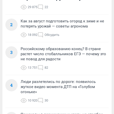
29 875
22
Как за август подготовить огород к зиме и не
2
потерять урожай — советы агронома
18 092
Обсудить
Российскому образованию конец? В стране
3
растет число стобалльников ЕГЭ — почему это
не повод для радости
13 751
82
Люди разлетелись по дороге: появилось
4
жуткое видео момента ДТП на «Голубом
огоньке»
10 920
30