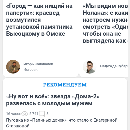
«Город — как нищий на
«Мы видим нов
паперти»: краевед
Нолана»: с каки
возмутился
настроем нужн
установкой памятника
смотреть «Одис
Высоцкому в Омске
чтобы она не
выглядела как 
Игорь Коновалов
Надежда Губарь
Историк
РЕКОМЕНДУЕМ
«Ну вот и всё»: звезда «Дома-2»
развелась с молодым мужем
16 часов
5 741
3
Пуговка из «Папиных дочек»: что стало с Екатериной
Старшовой