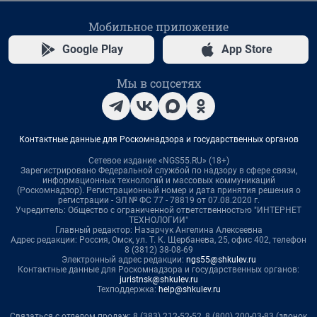
Мобильное приложение
Google Play
App Store
Мы в соцсетях
Контактные данные для Роскомнадзора и государственных органов
Сетевое издание «NGS55.RU» (18+)
Зарегистрировано Федеральной службой по надзору в сфере связи,
информационных технологий и массовых коммуникаций
(Роскомнадзор). Регистрационный номер и дата принятия решения о
регистрации - ЭЛ № ФС 77 - 78819 от 07.08.2020 г.
Учредитель: Общество с ограниченной ответственностью "ИНТЕРНЕТ
ТЕХНОЛОГИИ"
Главный редактор: Назарчук Ангелина Алексеевна
Адрес редакции: Россия, Омск, ул. Т. К. Щербанева, 25, офис 402, телефон
8 (3812) 38-08-69
Электронный адрес редакции:
ngs55@shkulev.ru
Контактные данные для Роскомнадзора и государственных органов:
juristnsk@shkulev.ru
Техподдержка:
help@shkulev.ru
Связаться с отделом продаж: 8 (383) 212-52-52, 8 (800) 200-03-83 (звонок