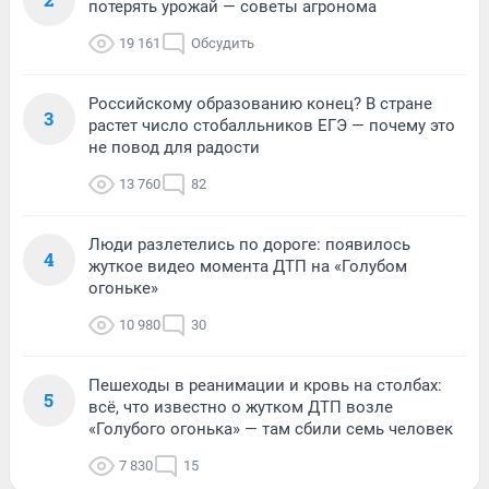
потерять урожай — советы агронома
19 161
Обсудить
Российскому образованию конец? В стране
3
растет число стобалльников ЕГЭ — почему это
не повод для радости
13 760
82
Люди разлетелись по дороге: появилось
4
жуткое видео момента ДТП на «Голубом
огоньке»
10 980
30
Пешеходы в реанимации и кровь на столбах:
5
всё, что известно о жутком ДТП возле
«Голубого огонька» — там сбили семь человек
7 830
15