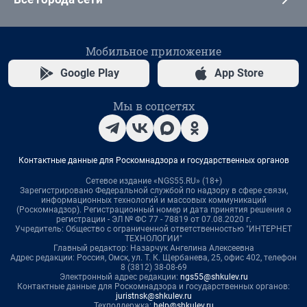
Мобильное приложение
Google Play
App Store
Мы в соцсетях
Контактные данные для Роскомнадзора и государственных органов
Сетевое издание «NGS55.RU» (18+)
Зарегистрировано Федеральной службой по надзору в сфере связи,
информационных технологий и массовых коммуникаций
(Роскомнадзор). Регистрационный номер и дата принятия решения о
регистрации - ЭЛ № ФС 77 - 78819 от 07.08.2020 г.
Учредитель: Общество с ограниченной ответственностью "ИНТЕРНЕТ
ТЕХНОЛОГИИ"
Главный редактор: Назарчук Ангелина Алексеевна
Адрес редакции: Россия, Омск, ул. Т. К. Щербанева, 25, офис 402, телефон
8 (3812) 38-08-69
Электронный адрес редакции:
ngs55@shkulev.ru
Контактные данные для Роскомнадзора и государственных органов:
juristnsk@shkulev.ru
Техподдержка:
help@shkulev.ru