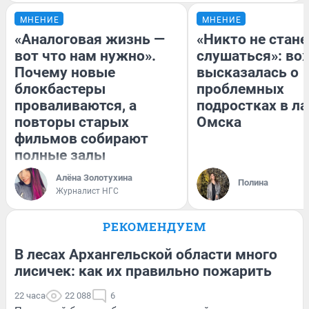
МНЕНИЕ
МНЕНИЕ
«Аналоговая жизнь —
«Никто не стане
вот что нам нужно».
слушаться»: во
Почему новые
высказалась о
блокбастеры
проблемных
проваливаются, а
подростках в ла
повторы старых
Омска
фильмов собирают
полные залы
Алёна Золотухина
Полина
Журналист НГС
РЕКОМЕНДУЕМ
В лесах Архангельской области много
лисичек: как их правильно пожарить
22 часа
22 088
6