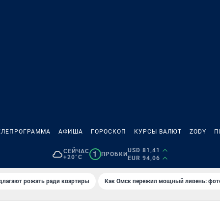
ЕЛЕПРОГРАММА
АФИША
ГОРОСКОП
КУРСЫ ВАЛЮТ
ZODY
П
USD 81,41
СЕЙЧАС
1
ПРОБКИ
+20°C
EUR 94,06
длагают рожать ради квартиры
Как Омск пережил мощный ливень: фот