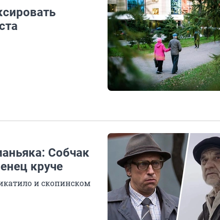
ксировать
ста
маньяка: Собчак
щенец круче
Чикатило и скопинском