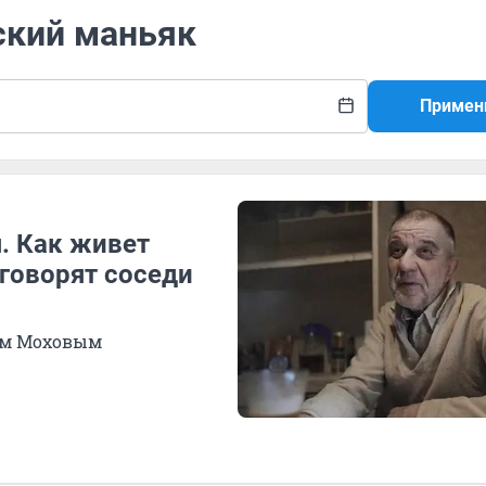
ский маньяк
Примен
. Как живет
 говорят соседи
ом Моховым