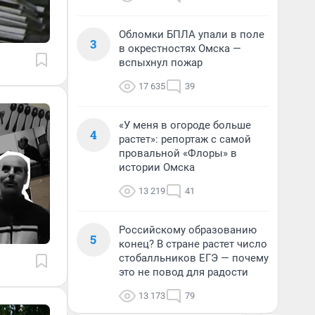
Обломки БПЛА упали в поле
3
в окрестностях Омска —
вспыхнул пожар
17 635
39
«У меня в огороде больше
4
растет»: репортаж с самой
провальной «Флоры» в
истории Омска
13 219
41
Российскому образованию
5
конец? В стране растет число
стобалльников ЕГЭ — почему
это не повод для радости
13 173
79