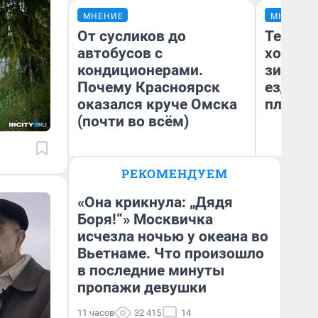
МНЕНИЕ
МНЕНИЕ
От сусликов до
Тепло 
автобусов с
холодн
кондиционерами.
зимой.
Почему Красноярск
ездит н
оказался круче Омска
плюсы 
(почти во всём)
РЕКОМЕНДУЕМ
Сергей Энквист
Д
«Она крикнула: „Дядя
Боря!“» Москвичка
исчезла ночью у океана во
Вьетнаме. Что произошло
в последние минуты
пропажи девушки
11 часов
32 415
14