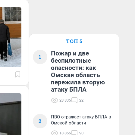
ТОП 5
Пожар и две
1
беспилотные
опасности: как
Омская область
пережила вторую
атаку БПЛА
28 835
22
ПВО отражает атаку БПЛА в
2
Омской области
18 866
90