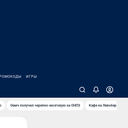
РОМОКОДЫ
ИГРЫ
о
Омич получил черепно-мозговую на ОНПЗ
Кафе на Левобережье в