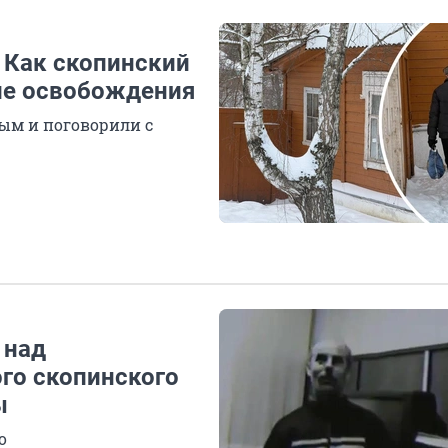
 Как скопинский
сле освобождения
ым и поговорили с
 над
го скопинского
ы
о