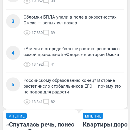
19 052
90
Обломки БПЛА упали в поле в окрестностях
3
Омска — вспыхнул пожар
17 830
39
«У меня в огороде больше растет»: репортаж с
4
самой провальной «Флоры» в истории Омска
13 492
41
Российскому образованию конец? В стране
5
растет число стобалльников ЕГЭ — почему это
не повод для радости
13 341
82
МНЕНИЕ
МНЕНИЕ
«Спуталась речь, понес
Квартиры доро