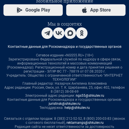
Мобильное приложение
Google Play
App Store
Мы в соцсетях
Контактные данные для Роскомнадзора и государственных органов
Сетевое издание «NGS55.RU» (18+)
Зарегистрировано Федеральной службой по надзору в сфере связи,
информационных технологий и массовых коммуникаций
(Роскомнадзор). Регистрационный номер и дата принятия решения о
регистрации - ЭЛ № ФС 77 - 78819 от 07.08.2020 г.
Учредитель: Общество с ограниченной ответственностью "ИНТЕРНЕТ
ТЕХНОЛОГИИ"
Главный редактор: Назарчук Ангелина Алексеевна
Адрес редакции: Россия, Омск, ул. Т. К. Щербанева, 25, офис 402, телефон
8 (3812) 38-08-69
Электронный адрес редакции:
ngs55@shkulev.ru
Контактные данные для Роскомнадзора и государственных органов:
juristnsk@shkulev.ru
Техподдержка:
help@shkulev.ru
Связаться с отделом продаж: 8 (383) 212-52-52, 8 (800) 200-03-83 (звонок
с сотового бесплатный),
reklamangs@shkulev.ru
Редакция сайта не несет ответственности за достоверность