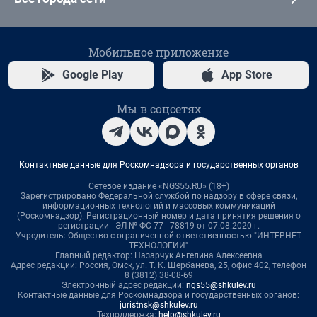
Мобильное приложение
Google Play
App Store
Мы в соцсетях
Контактные данные для Роскомнадзора и государственных органов
Сетевое издание «NGS55.RU» (18+)
Зарегистрировано Федеральной службой по надзору в сфере связи,
информационных технологий и массовых коммуникаций
(Роскомнадзор). Регистрационный номер и дата принятия решения о
регистрации - ЭЛ № ФС 77 - 78819 от 07.08.2020 г.
Учредитель: Общество с ограниченной ответственностью "ИНТЕРНЕТ
ТЕХНОЛОГИИ"
Главный редактор: Назарчук Ангелина Алексеевна
Адрес редакции: Россия, Омск, ул. Т. К. Щербанева, 25, офис 402, телефон
8 (3812) 38-08-69
Электронный адрес редакции:
ngs55@shkulev.ru
Контактные данные для Роскомнадзора и государственных органов:
juristnsk@shkulev.ru
Техподдержка:
help@shkulev.ru