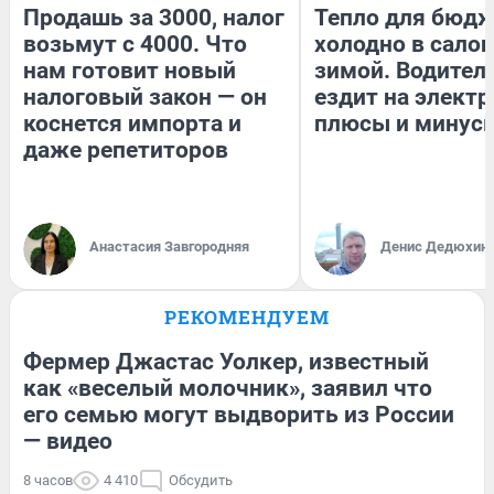
Продашь за 3000, налог
Тепло для бюдж
возьмут с 4000. Что
холодно в сало
нам готовит новый
зимой. Водитель
налоговый закон — он
ездит на электр
коснется импорта и
плюсы и минус
даже репетиторов
Анастасия Завгородняя
Денис Дедюхин
РЕКОМЕНДУЕМ
Фермер Джастас Уолкер, известный
как «веселый молочник», заявил что
его семью могут выдворить из России
— видео
8 часов
4 410
Обсудить