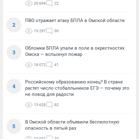
29 694
22
ПВО отражает атаку БПЛА в Омской области
2
19 297
90
Обломки БПЛА упали в поле в окрестностях
3
Омска — вспыхнул пожар
18 072
41
Российскому образованию конец? В стране
4
растет число стобалльников ЕГЭ — почему это
не повод для радости
13 628
82
В Омской области объявили беспилотную
5
опасность в пятый раз
12 021
33