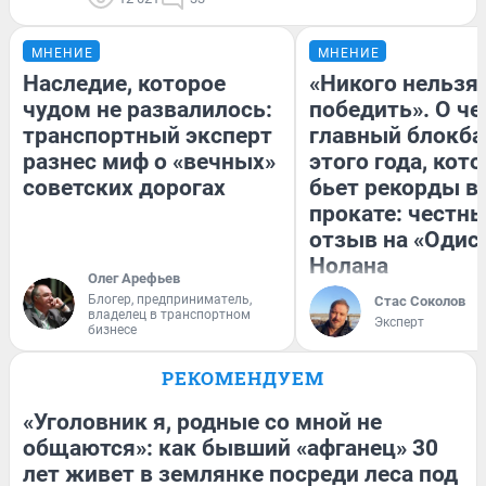
МНЕНИЕ
МНЕНИЕ
Наследие, которое
«Никого нельзя
чудом не развалилось:
победить». О ч
транспортный эксперт
главный блокба
разнес миф о «вечных»
этого года, кот
советских дорогах
бьет рекорды в
прокате: честн
отзыв на «Одис
Нолана
Олег Арефьев
Блогер, предприниматель,
Стас Соколов
владелец в транспортном
Эксперт
бизнесе
РЕКОМЕНДУЕМ
«Уголовник я, родные со мной не
общаются»: как бывший «афганец» 30
лет живет в землянке посреди леса под