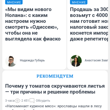
МНЕНИЕ
МНЕНИЕ
«Мы видим нового
Продашь за 3000
Нолана»: с каким
возьмут с 4000.
настроем нужно
нам готовит но
смотреть «Одиссею»,
налоговый зако
чтобы она не
коснется импор
выглядела как фиаско
даже репетитор
Надежда Губарь
Анастасия Завг
РЕКОМЕНДУЕМ
Почему у томатов скручиваются листья
— три причины и решение проблемы
3 часа
2 451
Обсудить
«Напоминает куриное мясо»: ярославцы нашли в лесу