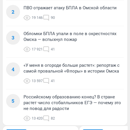
ПВО отражает атаку БПЛА в Омской области
2
19 146
90
Обломки БПЛА упали в поле в окрестностях
3
Омска — вспыхнул пожар
17 921
41
«У меня в огороде больше растет»: репортаж с
4
самой провальной «Флоры» в истории Омска
13 597
41
Российскому образованию конец? В стране
5
растет число стобалльников ЕГЭ — почему это
не повод для радости
13 420
82