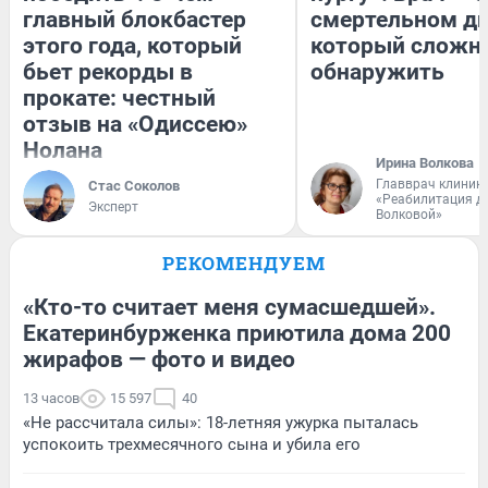
главный блокбастер
смертельном ди
этого года, который
который сложн
бьет рекорды в
обнаружить
прокате: честный
отзыв на «Одиссею»
Нолана
Ирина Волкова
Главврач клиник
Стас Соколов
«Реабилитация д
Эксперт
Волковой»
РЕКОМЕНДУЕМ
«Кто-то считает меня сумасшедшей».
Екатеринбурженка приютила дома 200
жирафов — фото и видео
13 часов
15 597
40
«Не рассчитала силы»: 18-летняя ужурка пыталась
успокоить трехмесячного сына и убила его