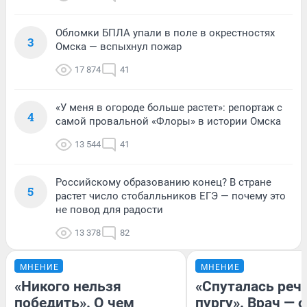
Обломки БПЛА упали в поле в окрестностях
3
Омска — вспыхнул пожар
17 874
41
«У меня в огороде больше растет»: репортаж с
4
самой провальной «Флоры» в истории Омска
13 544
41
Российскому образованию конец? В стране
5
растет число стобалльников ЕГЭ — почему это
не повод для радости
13 378
82
МНЕНИЕ
МНЕНИЕ
«Никого нельзя
«Спуталась речь
победить». О чем
пургу». Врач — о