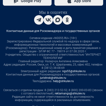
Google Play
App Store
Мы в соцсетях
Контактные данные для Роскомнадзора и государственных органов
Сетевое издание «NGS55.RU» (18+)
Зарегистрировано Федеральной службой по надзору в сфере связи,
информационных технологий и массовых коммуникаций
(Роскомнадзор). Регистрационный номер и дата принятия решения о
регистрации - ЭЛ № ФС 77 - 78819 от 07.08.2020 г.
Учредитель: Общество с ограниченной ответственностью "ИНТЕРНЕТ
ТЕХНОЛОГИИ"
Главный редактор: Назарчук Ангелина Алексеевна
Адрес редакции: Россия, Омск, ул. Т. К. Щербанева, 25, офис 402, телефон
8 (3812) 38-08-69
Электронный адрес редакции:
ngs55@shkulev.ru
Контактные данные для Роскомнадзора и государственных органов:
juristnsk@shkulev.ru
Техподдержка:
help@shkulev.ru
Связаться с отделом продаж: 8 (383) 212-52-52, 8 (800) 200-03-83 (звонок
с сотового бесплатный),
reklamangs@shkulev.ru
Редакция сайта не несет ответственности за достоверность
информации, содержащейся в рекламных объявлениях.