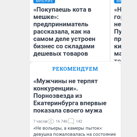
МНЕНИЕ
МНЕНИЕ
«Покупаешь кота в
«Нет н
мешке»:
городов
предприниматель
недофи
рассказала, как на
Путеше
самом деле устроен
проеха
бизнес со складами
киломе
дешевых товаров
машине
того
РЕКОМЕНДУЕМ
Наталья Шорохова
Ек
Открыла кофейную точку на
деньги соцразвития
«Мужчины не терпят
конкуренции».
Порнозвезда из
Екатеринбурга впервые
показала своего мужа
7 часов
16 746
142
«Не вольеры, а камеры пыток»:
девушка пожаловалась на состояние