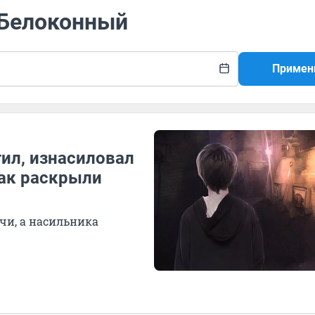
 Белоконный
Примен
ил, изнасиловал
Как раскрыли
ечи, а насильника