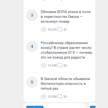
Обломки БПЛА упали в поле
3
в окрестностях Омска —
вспыхнул пожар
18 076
41
Российскому образованию
4
конец? В стране растет число
стобалльников ЕГЭ — почему
это не повод для радости
13 638
82
В Омской области объявили
5
беспилотную опасность в
пятый раз
12 028
33