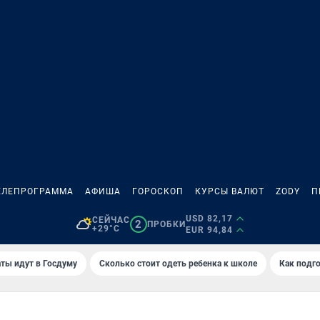
ЕЛЕПРОГРАММА
АФИША
ГОРОСКОП
КУРСЫ ВАЛЮТ
ZODY
П
USD 82,17
СЕЙЧАС
2
ПРОБКИ
+29°C
EUR 94,84
ты идут в Госдуму
Сколько стоит одеть ребенка к школе
Как подго