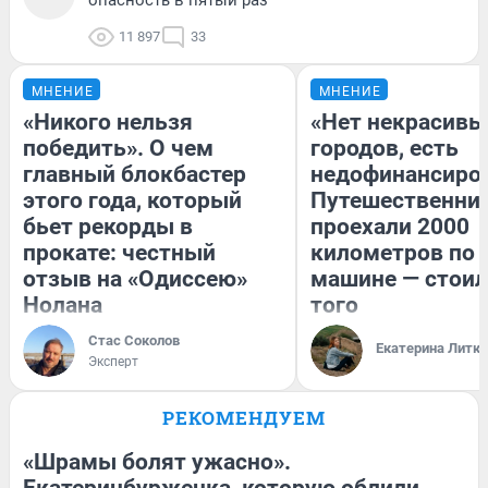
11 897
33
МНЕНИЕ
МНЕНИЕ
«Никого нельзя
«Нет некрасивы
победить». О чем
городов, есть
главный блокбастер
недофинансиро
этого года, который
Путешественни
бьет рекорды в
проехали 2000
прокате: честный
километров по 
отзыв на «Одиссею»
машине — стоил
Нолана
того
Стас Соколов
Екатерина Литк
Эксперт
РЕКОМЕНДУЕМ
«Шрамы болят ужасно».
Екатеринбурженка, которую облили