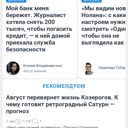
МНЕНИЕ
МНЕНИЕ
Мой банк меня
«Мы видим нов
бережет. Журналист
Нолана»: с каки
хотела снять 200
настроем нужн
тысяч, чтобы погасить
смотреть «Одис
кредит, — к ней домой
чтобы она не
приехала служба
выглядела как 
безопасности
Ксения Владимирская
Надежда Губарь
Автор мнения
РЕКОМЕНДУЕМ
Август перевернет жизнь Козерогов. К
чему готовит ретроградный Сатурн —
прогноз
1 час
1 731
1
«Четырех мужей потеряла»: Прохор Шаляпин